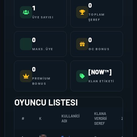
0
1
TOPLAM
ÜYE SAYISI
ŞEREF
0
0
MAKS. ÜYE
GC BONUS
0
[NOW™]
PREMIUM
KLAN ETIKETI
BONUS
OYUNCU LISTESI
KLANA
KULLANICI
#
K
VERDIGI
ZOMBI
ADI
SEREF