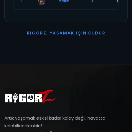
1.
5coin
0
0
R
I
G
O
R
Z
,
Y
A
S
A
M
A
K
I
Ç
I
N
Ö
L
D
Ü
R
Artık yaşamak eskisi kadar kolay değil, hayatta
kalabiliecekmisin!