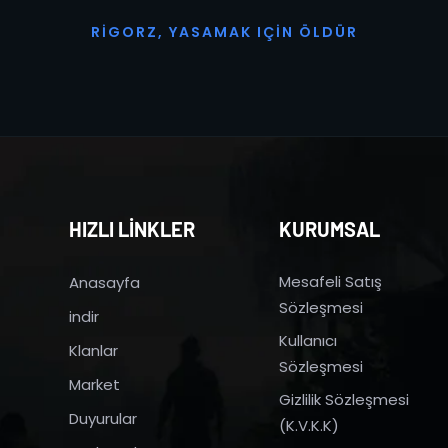
R
I
G
O
R
Z
,
Y
A
S
A
M
A
K
I
Ç
I
N
Ö
L
D
Ü
R
HIZLI LİNKLER
KURUMSAL
Mesafeli Satış
Anasayfa
Sözleşmesi
indir
Kullanıcı
Klanlar
Sözleşmesi
Market
Gizlilik Sözleşmesi
Duyurular
(K.V.K.K)