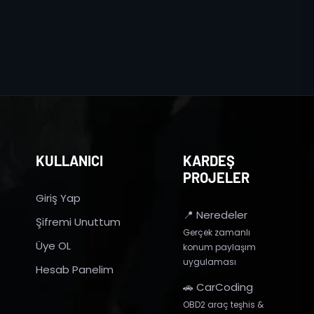
KULLANICI
KARDEŞ
PROJELER
Giriş Yap
📍 Neredeler
Şifremi Unuttum
Gerçek zamanlı
Üye OL
konum paylaşım
uygulaması
Hesab Panelim
🚗 CarCoding
OBD2 araç teşhis &