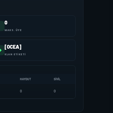
0
MAKS. ÜYE
[OCEA]
KLAN ETIKETI
HAYDUT
SIVIL
0
0