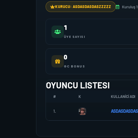
Kuruluş 
KURUCU: ASDASDASDASZZZZZ
1
ÜYE SAYISI
0
GC BONUS
OYUNCU LISTESI
#
K
KULLANICI ADI
1.
ASDASDASDAS