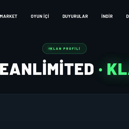
MARKET
OYUN İÇI
DUYURULAR
İNDIR
D
KLAN PROFILI
EANLIMITED
· K