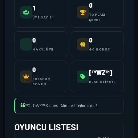
0
1
TOPLAM
ÜYE SAYISI
ŞEREF
0
0
MAKS. ÜYE
GC BONUS
0
[™WZ™]
PREMIUM
KLAN ETIKETI
BONUS
™OLDWZ™ Klanına Alımlar baslamıstır !
OYUNCU LISTESI