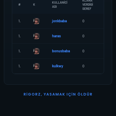
KLANA
KULLANICI
#
K
VERDIGI
ZOMBI
ADI
SEREF
1.
jonkbaba
0
0
1.
haras
0
0
1.
bonusbaba
0
0
1.
kulkwy
0
0
R
I
G
O
R
Z
,
Y
A
S
A
M
A
K
I
Ç
I
N
Ö
L
D
Ü
R