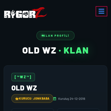
KLAN PROFILI
OLD WZ
· KLAN
[™WZ™]
OLD WZ
Kuruluş 24-12-2016
KURUCU: JONKBABA