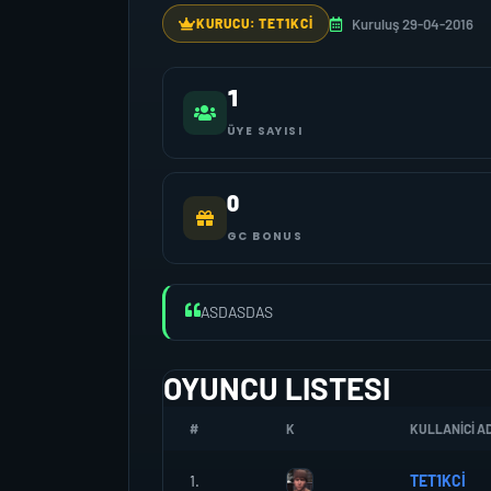
Kuruluş 29-04-2016
KURUCU: TET1KCİ
1
ÜYE SAYISI
0
GC BONUS
ASDASDAS
OYUNCU LISTESI
#
K
KULLANICI AD
1.
TET1KCİ