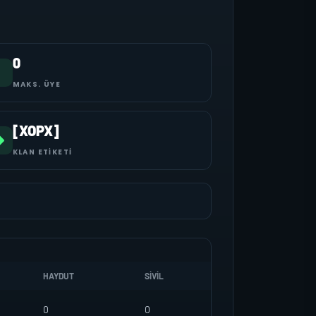
0
MAKS. ÜYE
[XOPX]
KLAN ETIKETI
HAYDUT
SIVIL
0
0