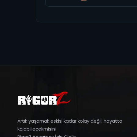
Artık yaşamak eskisi kadar kolay değil, hayatta
kalabiliecekmisin!
RigorZ Yaşamak İçin Öldür