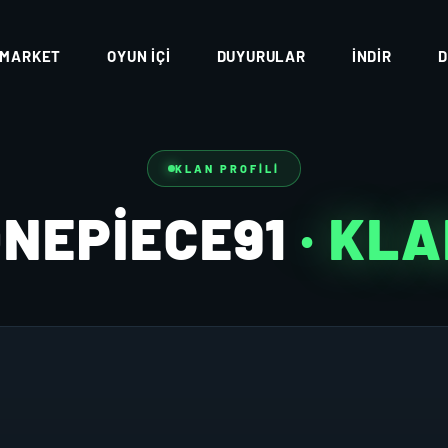
MARKET
OYUN İÇI
DUYURULAR
İNDIR
D
KLAN PROFILI
NEPIECE91
· KL