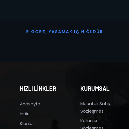
R
I
G
O
R
Z
,
Y
A
S
A
M
A
K
I
Ç
I
N
Ö
L
D
Ü
R
HIZLI LİNKLER
KURUMSAL
Mesafeli Satış
Anasayfa
Sözleşmesi
indir
Kullanıcı
Klanlar
Sözleşmesi