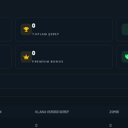
0
TOPLAM ŞEREF
0
PREMIUM BONUS
I
KLANA VERDIGI SEREF
ZOMBI
0
0