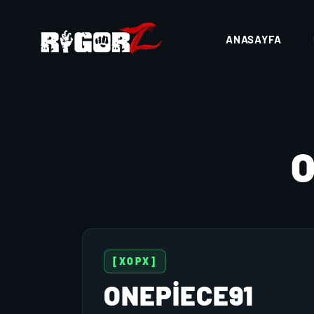
ANASAYFA
O
[XOPX]
ONEPIECE91