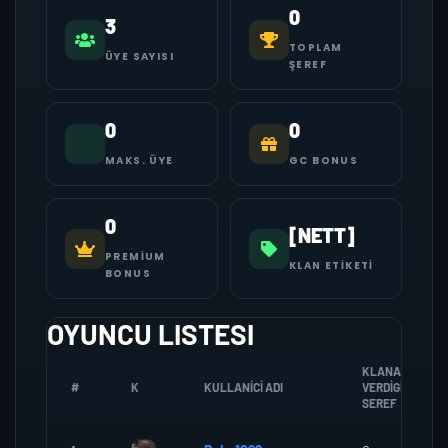
0
3
TOPLAM
ÜYE SAYISI
ŞEREF
0
0
MAKS. ÜYE
GC BONUS
0
[NETT]
PREMIUM
KLAN ETIKETI
BONUS
OYUNCU LISTESI
KLANA
#
K
KULLANICI ADI
VERDIGI
SEREF