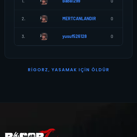
1.
Baba1299
0
2.
MERTCANLANDIR
0
3.
yusuf526128
0
R
I
G
O
R
Z
,
Y
A
S
A
M
A
K
I
Ç
I
N
Ö
L
D
Ü
R