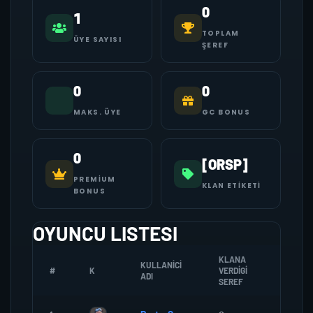
0
1
TOPLAM
ÜYE SAYISI
ŞEREF
0
0
MAKS. ÜYE
GC BONUS
0
[ORSP]
PREMIUM
KLAN ETIKETI
BONUS
OYUNCU LISTESI
KLANA
KULLANICI
#
K
VERDIGI
ZOMBI
ADI
SEREF