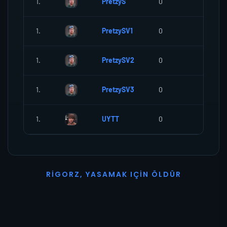
1.
PretzyS
0
0
1.
PretzySV1
0
0
1.
PretzySV2
0
0
1.
PretzySV3
0
0
1.
UYTT
0
0
R
I
G
O
R
Z
,
Y
A
S
A
M
A
K
I
Ç
I
N
Ö
L
D
Ü
R