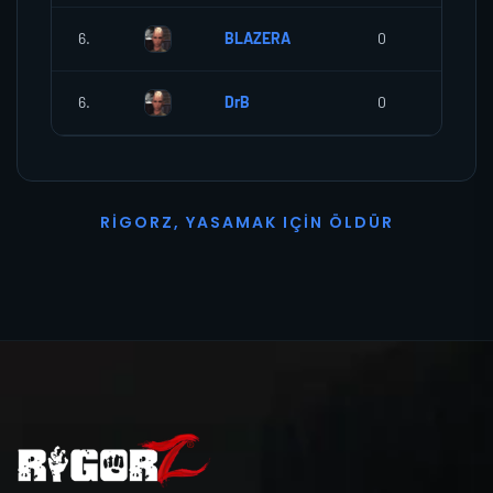
6.
BLAZERA
0
0
6.
DrB
0
0
R
I
G
O
R
Z
,
Y
A
S
A
M
A
K
I
Ç
I
N
Ö
L
D
Ü
R