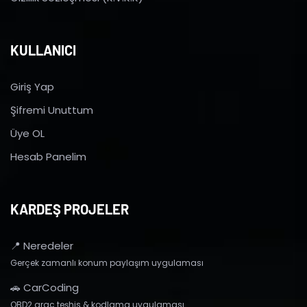
KULLANICI
Giriş Yap
Şifremi Unuttum
Üye OL
Hesab Panelim
KARDEŞ PROJELER
📍 Neredeler
Gerçek zamanlı konum paylaşım uygulaması
🚗 CarCoding
OBD2 araç teşhis & kodlama uygulaması