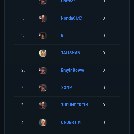
1.
ProteZZ
0
0
1.
HondaCiviC
0
0
1.
6
0
0
1.
TALISMAN
0
0
2.
ErayInBoww
0
0
2.
XXMR
0
0
3.
THEUNDERTIM
0
0
3.
UNDERTIM
0
0