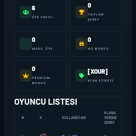
0
6
TOPLAM
ÜYE SAYISI
ŞEREF
0
0
MAKS. ÜYE
GC BONUS
0
[XOUR]
PREMIUM
KLAN ETIKETI
BONUS
OYUNCU LISTESI
KLANA
#
K
KULLANICI ADI
VERDIGI
ZO
SEREF