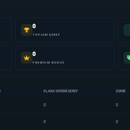
0
TOPLAM ŞEREF
0
PREMIUM BONUS
I
KLANA VERDIGI SEREF
ZOMBI
0
0
0
0