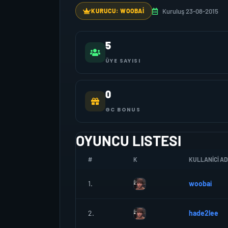
Kuruluş 23-08-2015
KURUCU: WOOBAI
5
ÜYE SAYISI
0
GC BONUS
OYUNCU LISTESI
#
K
KULLANICI AD
1.
woobai
2.
hade2lee