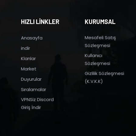
HIZLI LİNKLER
KURUMSAL
Mesafeli Satış
Anasayfa
Sözleşmesi
indir
Kullanıcı
Klanlar
Sözleşmesi
Market
Gizlilik Sözleşmesi
Duyurular
(K.V.K.K)
Sıralamalar
VPNSiz Discord
Giriş İndir