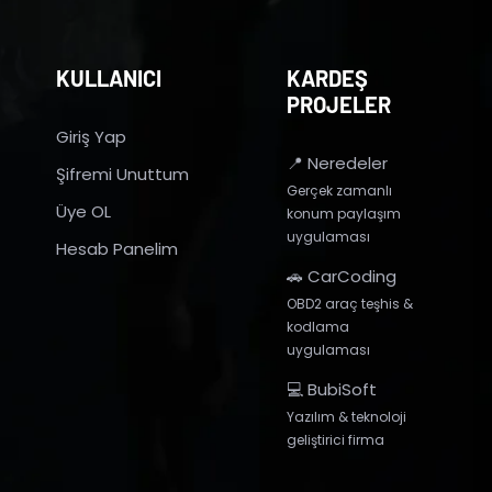
KULLANICI
KARDEŞ
PROJELER
Giriş Yap
📍 Neredeler
Şifremi Unuttum
Gerçek zamanlı
Üye OL
konum paylaşım
uygulaması
Hesab Panelim
🚗 CarCoding
OBD2 araç teşhis &
kodlama
uygulaması
💻 BubiSoft
Yazılım & teknoloji
geliştirici firma