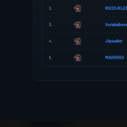
2.
N1223JKLE
3.
Xeriakalbee
4.
JAywalktr
5.
MADIRDED