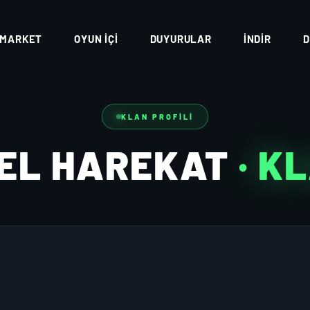
MARKET
OYUN İÇI
DUYURULAR
İNDIR
D
KLAN PROFILI
EL HAREKAT
· K