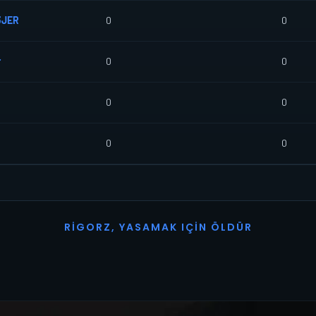
3JER
0
0
r
0
0
0
0
0
0
R
I
G
O
R
Z
,
Y
A
S
A
M
A
K
I
Ç
I
N
Ö
L
D
Ü
R