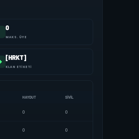
0
MAKS. ÜYE
[HRKT]
KLAN ETIKETI
HAYDUT
SIVIL
0
0
0
0