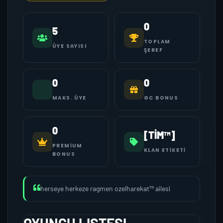
0
5
TOPLAM
ÜYE SAYISI
ŞEREF
0
0
MAKS. ÜYE
GC BONUS
0
[TİM™]
PREMIUM
KLAN ETIKETI
BONUS
herseye herkeze ragmen ozelharekat™ ailesi