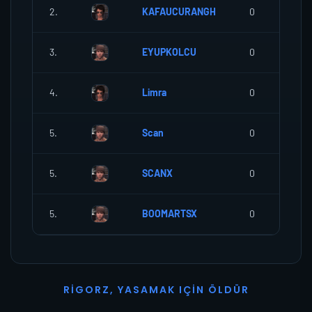
2.
KAFAUCURANGH
0
3.
EYUPKOLCU
0
4.
Limra
0
5.
Scan
0
5.
SCANX
0
5.
BOOMARTSX
0
R
I
G
O
R
Z
,
Y
A
S
A
M
A
K
I
Ç
I
N
Ö
L
D
Ü
R