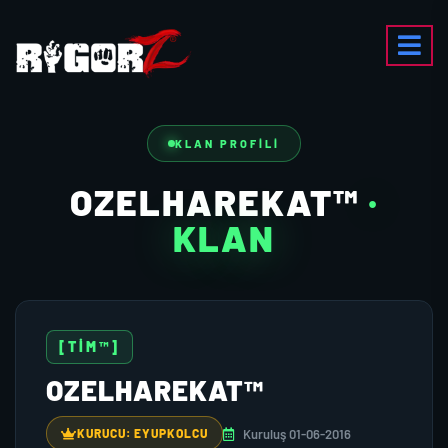
KLAN PROFILI
OZELHAREKAT™
·
KLAN
[TİM™]
OZELHAREKAT™
Kuruluş 01-06-2016
KURUCU: EYUPKOLCU