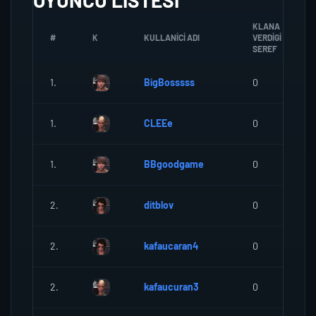
OYUNCU LISTESI
KLANA
#
K
KULLANICI ADI
VERDIGI
SEREF
1.
BigBosssss
0
1.
CLEEe
0
1.
BBgoodgame
0
2.
ditblov
0
2.
kafaucaran4
0
2.
kafaucuran3
0