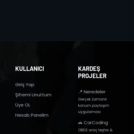
KULLANICI
KARDEŞ
PROJELER
Giriş Yap
📍 Neredeler
Şifremi Unuttum
Gerçek zamanlı
Üye OL
konum paylaşım
uygulaması
Hesab Panelim
🚗 CarCoding
OBD2 araç teşhis &