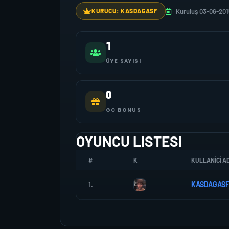
Kuruluş 03-06-201
KURUCU: KASDAGASF
1
ÜYE SAYISI
0
GC BONUS
OYUNCU LISTESI
#
K
KULLANICI AD
1.
KASDAGAS