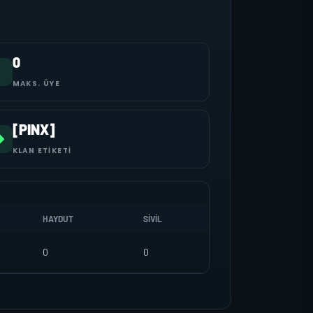
0
MAKS. ÜYE
[PINX]
KLAN ETIKETI
HAYDUT
SIVIL
0
0