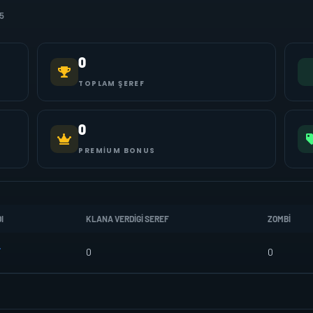
5
0
TOPLAM ŞEREF
0
PREMIUM BONUS
I
KLANA VERDIGI SEREF
ZOMBI
F
0
0