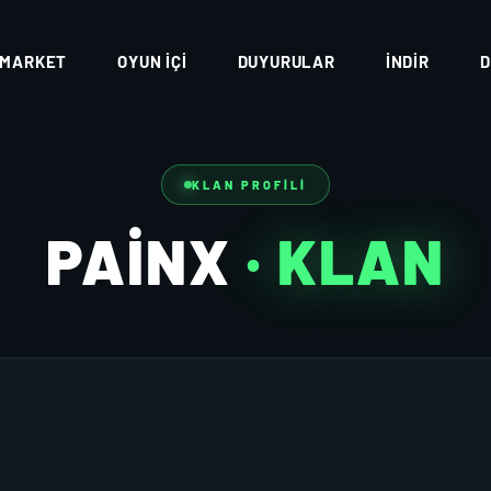
MARKET
OYUN İÇI
DUYURULAR
İNDIR
D
KLAN PROFILI
PAİNX
· KLAN