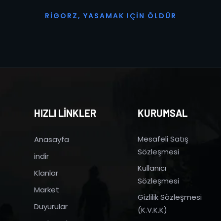
R
I
G
O
R
Z
,
Y
A
S
A
M
A
K
I
Ç
I
N
Ö
L
D
Ü
R
HIZLI LİNKLER
KURUMSAL
Mesafeli Satış
Anasayfa
Sözleşmesi
indir
Kullanıcı
Klanlar
Sözleşmesi
Market
Gizlilik Sözleşmesi
Duyurular
(K.V.K.K)