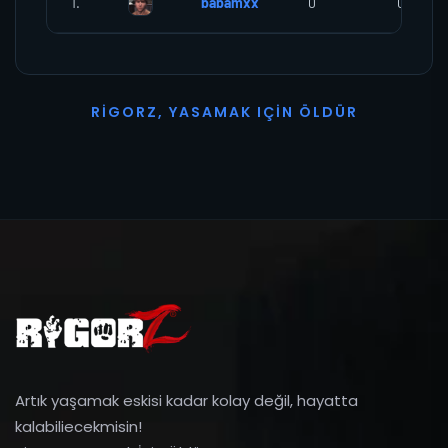
1.
babamxx
0
0
R
I
G
O
R
Z
,
Y
A
S
A
M
A
K
I
Ç
I
N
Ö
L
D
Ü
R
Artık yaşamak eskisi kadar kolay değil, hayatta
kalabiliecekmisin!