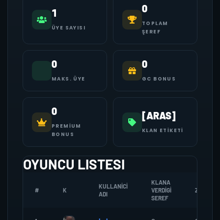
0
1
TOPLAM
ÜYE SAYISI
ŞEREF
0
0
MAKS. ÜYE
GC BONUS
0
[ARAS]
PREMIUM
KLAN ETIKETI
BONUS
OYUNCU LISTESI
KLANA
KULLANICI
#
K
VERDIGI
ZOMBI
ADI
SEREF