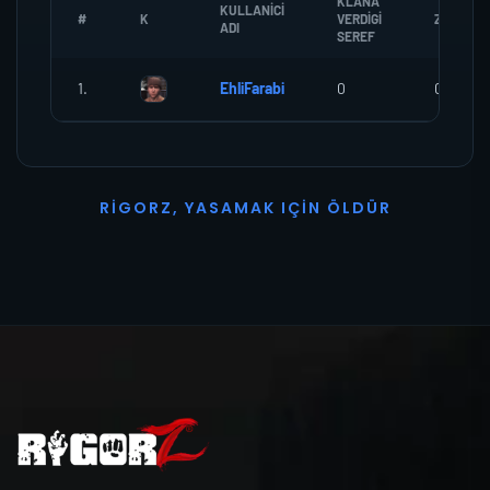
KLANA
KULLANICI
#
K
VERDIGI
ZOMBI
ADI
SEREF
1.
EhliFarabi
0
0
R
I
G
O
R
Z
,
Y
A
S
A
M
A
K
I
Ç
I
N
Ö
L
D
Ü
R