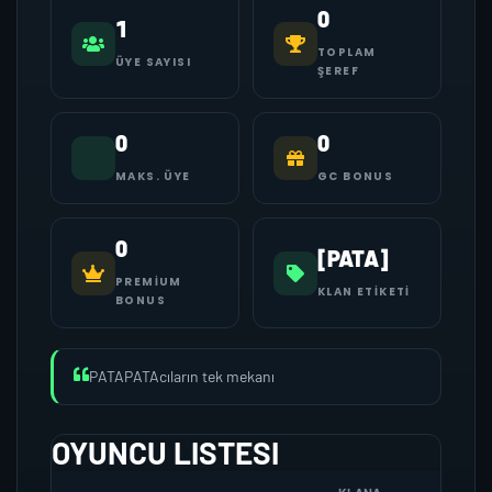
0
1
TOPLAM
ÜYE SAYISI
ŞEREF
0
0
MAKS. ÜYE
GC BONUS
0
[PATA]
PREMIUM
KLAN ETIKETI
BONUS
PATAPATAcıların tek mekanı
OYUNCU LISTESI