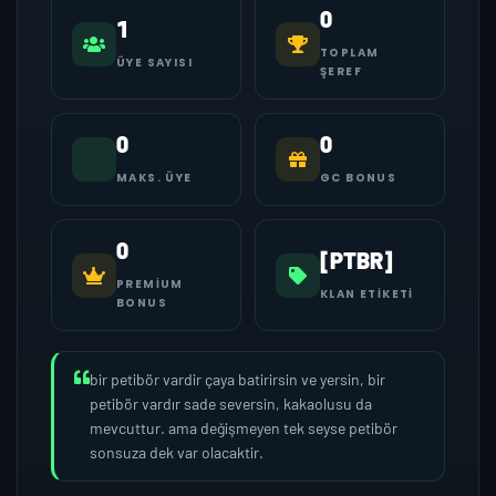
0
1
TOPLAM
ÜYE SAYISI
ŞEREF
0
0
MAKS. ÜYE
GC BONUS
0
[PTBR]
PREMIUM
KLAN ETIKETI
BONUS
bir petibör vardir çaya batirirsin ve yersin, bir
petibör vardır sade seversin, kakaolusu da
mevcuttur. ama değişmeyen tek seyse petibör
sonsuza dek var olacaktir.