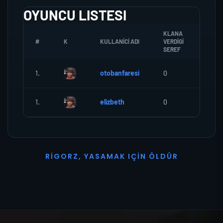
OYUNCU LISTESI
KLANA
#
K
KULLANICI ADI
VERDIGI
ZOMB
SEREF
1.
otobanfaresi
0
0
1.
elizbeth
0
0
R
I
G
O
R
Z
,
Y
A
S
A
M
A
K
I
Ç
I
N
Ö
L
D
Ü
R