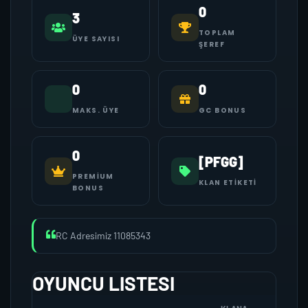
0
3
TOPLAM
ÜYE SAYISI
ŞEREF
0
0
MAKS. ÜYE
GC BONUS
0
[PFGG]
PREMIUM
KLAN ETIKETI
BONUS
RC Adresimiz 11085343
OYUNCU LISTESI