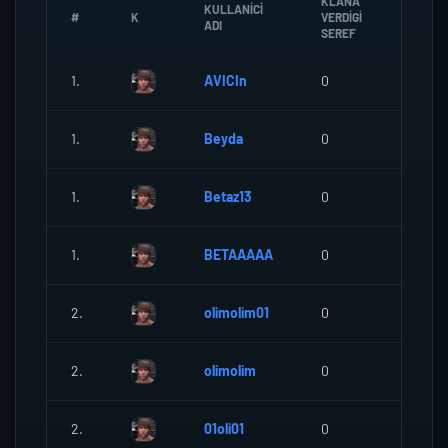
KLANA
KULLANICI
#
K
VERDIGI
ZOMBI
ADI
SEREF
1.
AVICIn
0
0
1.
Beyda
0
0
1.
Betaz13
0
0
1.
BETAAAAA
0
0
2.
olimolim01
0
0
2.
olimolim
0
0
2.
01oli01
0
0