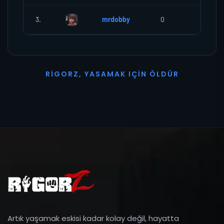
3.
mrdobby
0
0
R
I
G
O
R
Z
,
Y
A
S
A
M
A
K
I
Ç
I
N
Ö
L
D
Ü
R
Artık yaşamak eskisi kadar kolay değil, hayatta