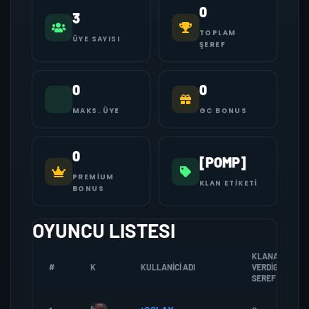
0
3
TOPLAM
ÜYE SAYISI
ŞEREF
0
0
MAKS. ÜYE
GC BONUS
0
[POMP]
PREMIUM
KLAN ETIKETI
BONUS
OYUNCU LISTESI
KLANA
#
K
KULLANICI ADI
VERDIGI
SEREF