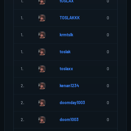
1.
tOSLAX
0
1.
TOSLAKKK
0
1.
krmtslk
0
1.
toslak
0
1.
toslaxx
0
2.
kenan1234
0
2.
doomday1003
0
2.
doom1003
0