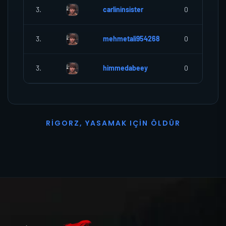
3.
carlininsister
0
3.
mehmetali954268
0
3.
himmedabeey
0
R
I
G
O
R
Z
,
Y
A
S
A
M
A
K
I
Ç
I
N
Ö
L
D
Ü
R