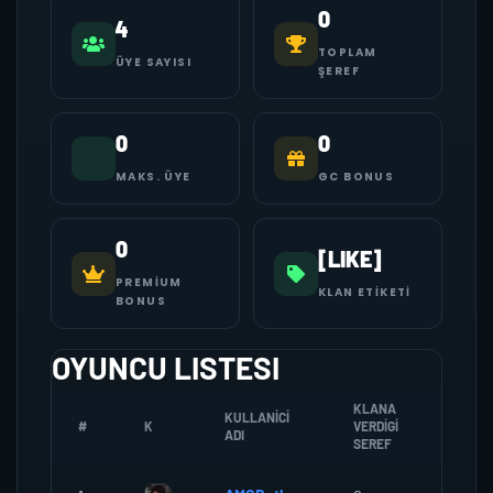
0
4
TOPLAM
ÜYE SAYISI
ŞEREF
0
0
MAKS. ÜYE
GC BONUS
0
[LIKE]
PREMIUM
KLAN ETIKETI
BONUS
OYUNCU LISTESI
KLANA
KULLANICI
#
K
VERDIGI
ZOMBI
ADI
SEREF