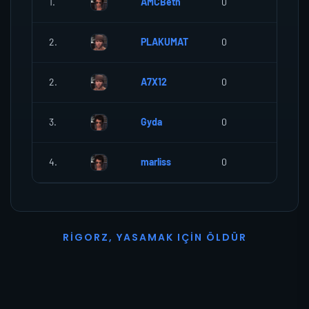
1.
AMCBeth
0
0
2.
PLAKUMAT
0
0
2.
A7X12
0
0
3.
Gyda
0
0
4.
marliss
0
0
R
I
G
O
R
Z
,
Y
A
S
A
M
A
K
I
Ç
I
N
Ö
L
D
Ü
R