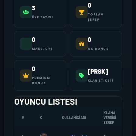
0
3
TOPLAM
ÜYE SAYISI
ŞEREF
0
0
MAKS. ÜYE
GC BONUS
0
[PRSK]
PREMIUM
KLAN ETIKETI
BONUS
OYUNCU LISTESI
KLANA
#
K
KULLANICI ADI
VERDIGI
ZO
SEREF