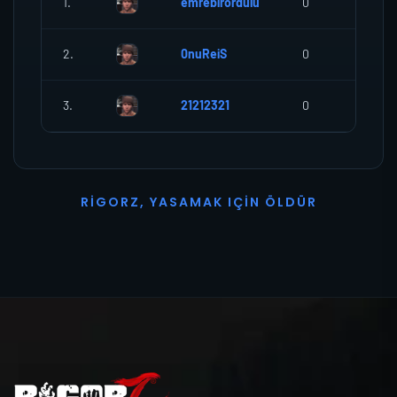
1.
emrebirordulu
0
0
2.
0nuReiS
0
0
3.
21212321
0
0
R
I
G
O
R
Z
,
Y
A
S
A
M
A
K
I
Ç
I
N
Ö
L
D
Ü
R