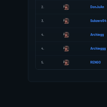
2.
DonJuAn
3.
Subzero54
4.
Archiegg
4.
Archieggg
5.
RENGO