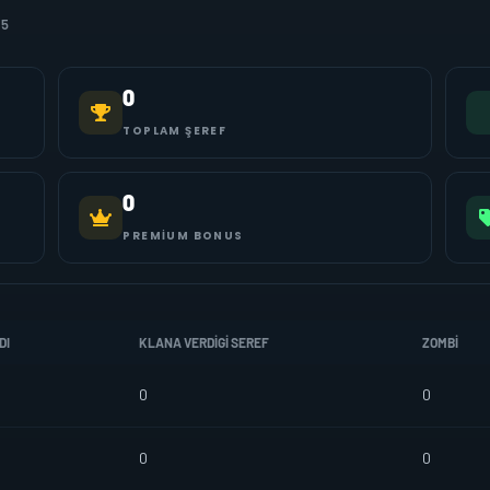
15
0
TOPLAM ŞEREF
0
PREMIUM BONUS
DI
KLANA VERDIGI SEREF
ZOMBI
0
0
0
0