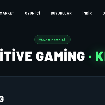
MARKET
OYUN İÇI
DUYURULAR
İNDIR
D
KLAN PROFILI
İTİVE GAMİNG
· 
G