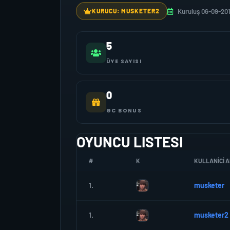
Kuruluş 06-09-20
KURUCU: MUSKETER2
5
ÜYE SAYISI
0
GC BONUS
OYUNCU LISTESI
#
K
KULLANICI A
1.
musketer
1.
musketer2