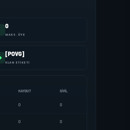
0
MAKS. ÜYE
[POVG]
KLAN ETIKETI
HAYDUT
SIVIL
0
0
0
0