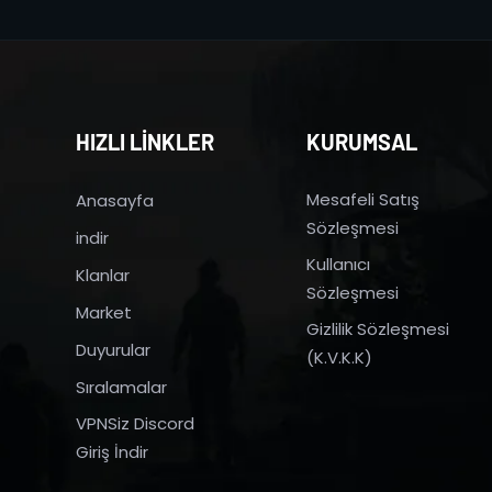
HIZLI LİNKLER
KURUMSAL
Mesafeli Satış
Anasayfa
Sözleşmesi
indir
Kullanıcı
Klanlar
Sözleşmesi
Market
Gizlilik Sözleşmesi
Duyurular
(K.V.K.K)
Sıralamalar
VPNSiz Discord
Giriş İndir