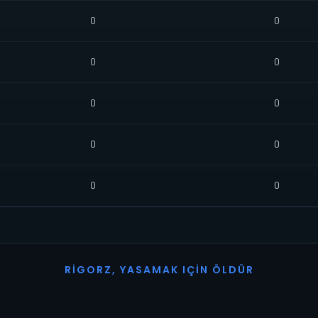
0
0
0
0
0
0
0
0
0
0
R
I
G
O
R
Z
,
Y
A
S
A
M
A
K
I
Ç
I
N
Ö
L
D
Ü
R