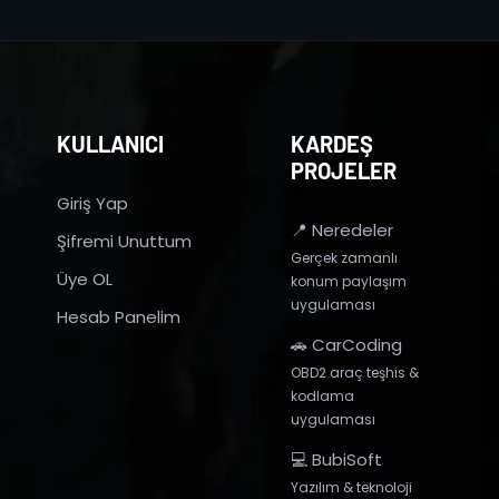
KULLANICI
KARDEŞ
PROJELER
Giriş Yap
📍 Neredeler
Şifremi Unuttum
Gerçek zamanlı
Üye OL
konum paylaşım
uygulaması
Hesab Panelim
🚗 CarCoding
OBD2 araç teşhis &
kodlama
uygulaması
💻 BubiSoft
Yazılım & teknoloji