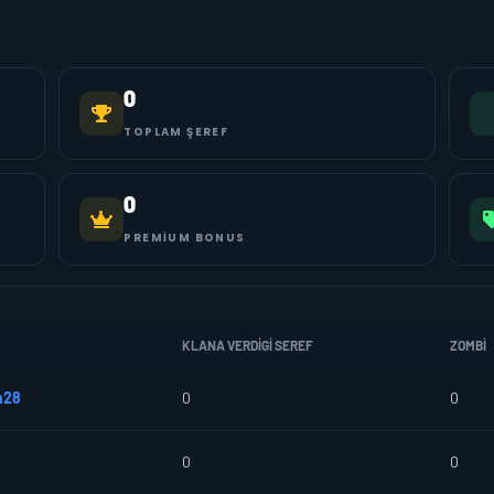
0
TOPLAM ŞEREF
0
PREMIUM BONUS
KLANA VERDIGI SEREF
ZOMBI
n28
0
0
0
0