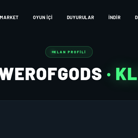
MARKET
OYUN İÇI
DUYURULAR
İNDIR
D
KLAN PROFILI
WEROFGODS
· K