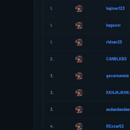
1.
kajmer123
1.
kageoni
1.
rIdvan25
2.
CANBLKBS
3.
gecemavisis
3.
KKHJKJKHK
3.
asdasdasdas
4.
RExxar52