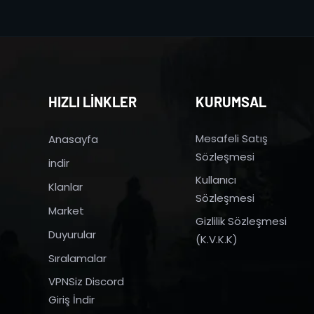
HIZLI LİNKLER
KURUMSAL
Mesafeli Satış
Anasayfa
Sözleşmesi
indir
Kullanıcı
Klanlar
Sözleşmesi
Market
Gizlilik Sözleşmesi
Duyurular
(K.V.K.K)
Sıralamalar
VPNSiz Discord
Giriş İndir