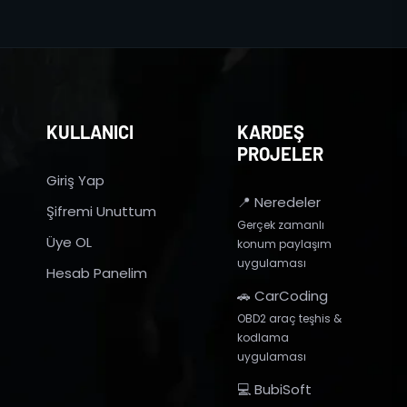
KULLANICI
KARDEŞ
PROJELER
Giriş Yap
📍 Neredeler
Şifremi Unuttum
Gerçek zamanlı
Üye OL
konum paylaşım
uygulaması
Hesab Panelim
🚗 CarCoding
OBD2 araç teşhis &
kodlama
uygulaması
💻 BubiSoft