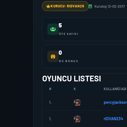
Kuruluş 12-02-2017
KURUCU: RIDVAN25
5
ÜYE SAYISI
0
GC BONUS
OYUNCU LISTESI
#
K
KULLANICI ADI
1.
percyjackso
1.
rIDVAN234