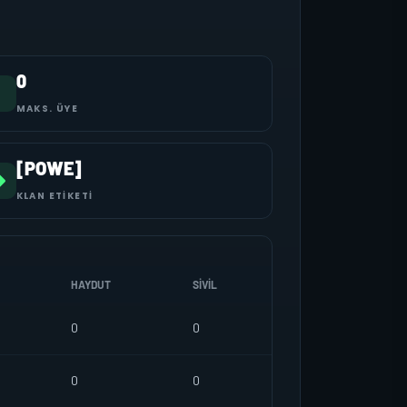
0
MAKS. ÜYE
[POWE]
KLAN ETIKETI
HAYDUT
SIVIL
0
0
0
0