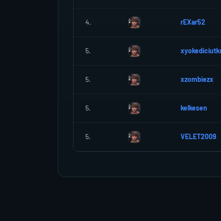
4.
rEXar52
5.
xyokediciutk
5.
xzombiezx
5.
kelkesen
5.
VELET2009