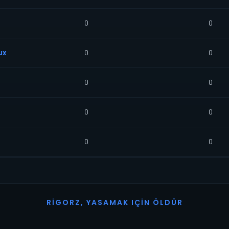
0
0
ux
0
0
0
0
0
0
0
0
R
I
G
O
R
Z
,
Y
A
S
A
M
A
K
I
Ç
I
N
Ö
L
D
Ü
R