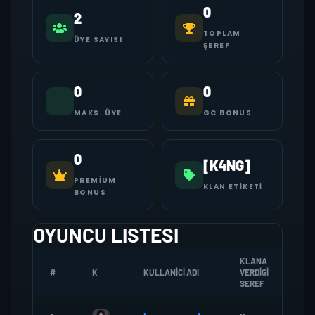
0
2
TOPLAM
ÜYE SAYISI
ŞEREF
0
0
MAKS. ÜYE
GC BONUS
0
[K4NG]
PREMIUM
KLAN ETIKETI
BONUS
OYUNCU LISTESI
KLANA
#
K
KULLANICI ADI
VERDIGI
ZO
SEREF