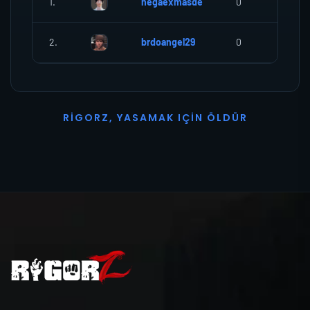
1.
hegaexmasde
0
0
2.
brdoangel29
0
0
R
I
G
O
R
Z
,
Y
A
S
A
M
A
K
I
Ç
I
N
Ö
L
D
Ü
R