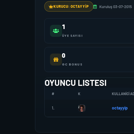
Kuruluş 03-07-2015
KURUCU: OCTAYYIP
1
ÜYE SAYISI
0
GC BONUS
OYUNCU LISTESI
#
K
KULLANICI AD
1.
octayyip