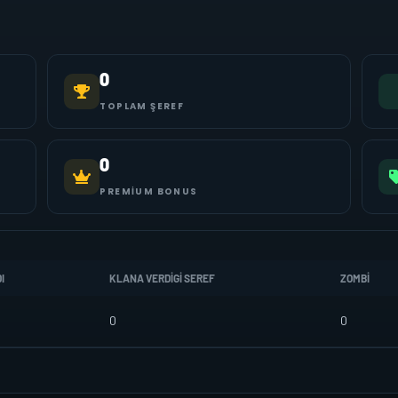
0
TOPLAM ŞEREF
0
PREMIUM BONUS
I
KLANA VERDIGI SEREF
ZOMBI
0
0