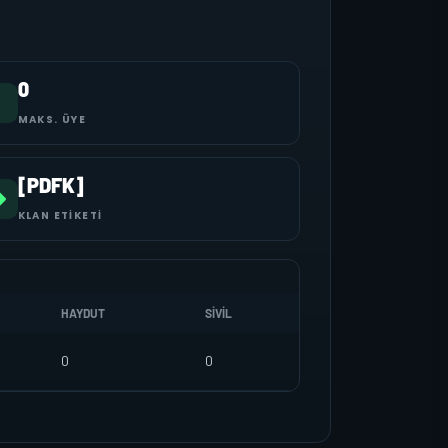
0
MAKS. ÜYE
[PDFK]
KLAN ETIKETI
HAYDUT
SIVIL
0
0