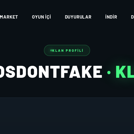
MARKET
OYUN İÇI
DUYURULAR
İNDIR
D
KLAN PROFILI
OSDONTFAKE
· K