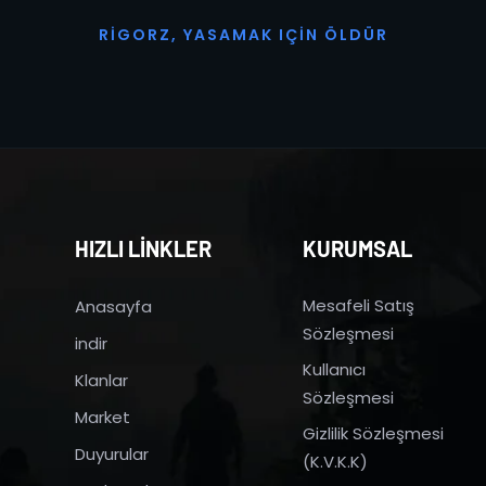
R
I
G
O
R
Z
,
Y
A
S
A
M
A
K
I
Ç
I
N
Ö
L
D
Ü
R
HIZLI LİNKLER
KURUMSAL
Mesafeli Satış
Anasayfa
Sözleşmesi
indir
Kullanıcı
Klanlar
Sözleşmesi
Market
Gizlilik Sözleşmesi
Duyurular
(K.V.K.K)