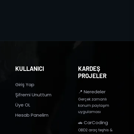
KULLANICI
KARDEŞ
PROJELER
Giriş Yap
📍 Neredeler
Şifremi Unuttum
Gerçek zamanlı
Üye OL
konum paylaşım
uygulaması
Hesab Panelim
🚗 CarCoding
OBD2 araç teşhis &