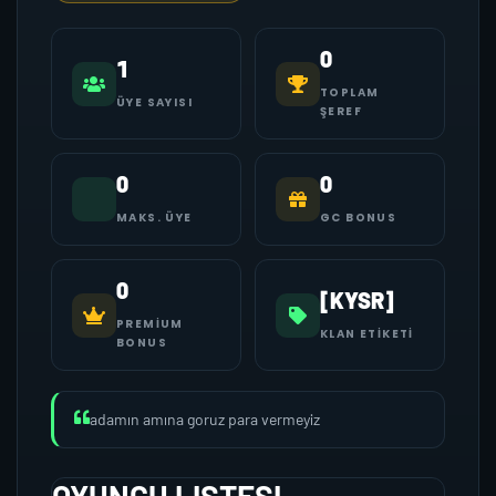
0
1
TOPLAM
ÜYE SAYISI
ŞEREF
0
0
MAKS. ÜYE
GC BONUS
0
[KYSR]
PREMIUM
KLAN ETIKETI
BONUS
adamın amına goruz para vermeyiz