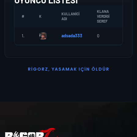
OYUNCU LISTESI
KLANA
KULLANICI
#
K
VERDIGI
ZOMBI
ADI
SEREF
1.
adsada333
0
0
R
I
G
O
R
Z
,
Y
A
S
A
M
A
K
I
Ç
I
N
Ö
L
D
Ü
R