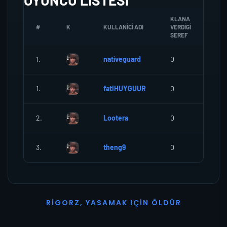
OYUNCU LISTESI
KLANA
#
K
KULLANICI ADI
VERDIGI
ZOM
SEREF
1.
nativeguard
0
0
1.
fatIHUYGUUR
0
0
2.
Lootera
0
0
3.
theng9
0
0
R
I
G
O
R
Z
,
Y
A
S
A
M
A
K
I
Ç
I
N
Ö
L
D
Ü
R