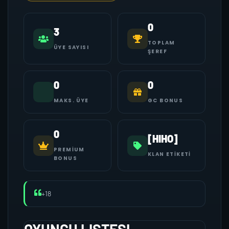
0
3
TOPLAM
ÜYE SAYISI
ŞEREF
0
0
MAKS. ÜYE
GC BONUS
0
[HIHO]
PREMIUM
KLAN ETIKETI
BONUS
+18