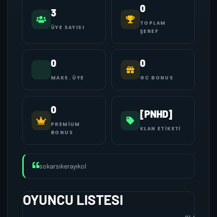
0
3
TOPLAM
ÜYE SAYISI
ŞEREF
0
0
MAKS. ÜYE
GC BONUS
0
[PNHD]
PREMIUM
KLAN ETIKETI
BONUS
sokarsıkerayıkol
OYUNCU LISTESI