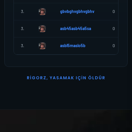
3.
gbvbghvgbhvgbhv
0
3.
asb45asb45a5sa
0
3.
asbl5maslo5b
0
R
I
G
O
R
Z
,
Y
A
S
A
M
A
K
I
Ç
I
N
Ö
L
D
Ü
R