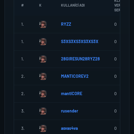
KLANA
#
K
KULLANICI ADI
VERDIGI
SEREF
1.
RYZZ
0
1.
S3XS3XS3XS3XS3X
0
1.
28GIRESUN28RYZ28
0
2.
MANTICOREV2
0
2.
mantICORE
0
3.
rusender
0
3.
asvas4va
0