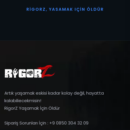
R
I
G
O
R
Z
,
Y
A
S
A
M
A
K
I
Ç
I
N
Ö
L
D
Ü
R
Artık yaşamak eskisi kadar kolay değil, hayatta
kalabiliecekmisin!
RigorZ Yaşamak İçin Öldür
Sipariş Sorunları İçin : +9 0850 304 32 09