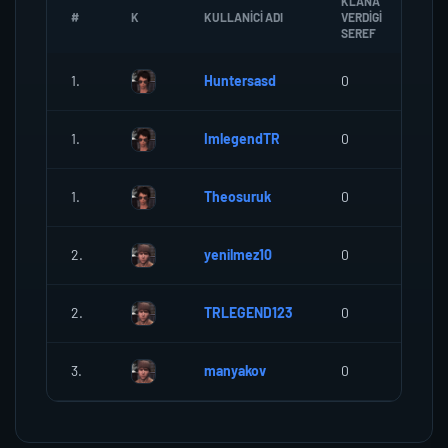
KLANA
#
K
KULLANICI ADI
VERDIGI
ZO
SEREF
1.
Huntersasd
0
0
1.
ImlegendTR
0
0
1.
Theosuruk
0
0
2.
yenilmez10
0
0
2.
TRLEGEND123
0
0
3.
manyakov
0
0