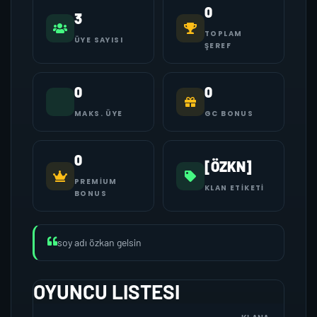
0
3
TOPLAM
ÜYE SAYISI
ŞEREF
0
0
MAKS. ÜYE
GC BONUS
0
[ÖZKN]
PREMIUM
KLAN ETIKETI
BONUS
soy adı özkan gelsin
OYUNCU LISTESI