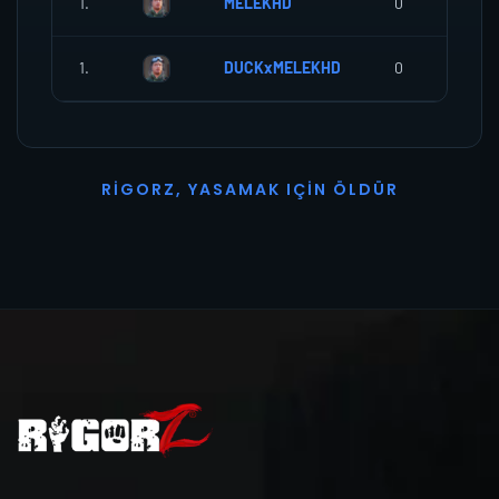
1.
MELEKHD
0
1.
DUCKxMELEKHD
0
R
I
G
O
R
Z
,
Y
A
S
A
M
A
K
I
Ç
I
N
Ö
L
D
Ü
R