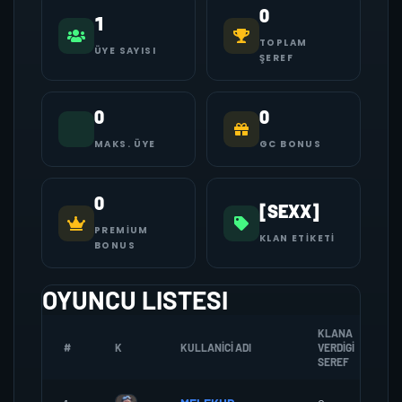
0
1
TOPLAM
ÜYE SAYISI
ŞEREF
0
0
MAKS. ÜYE
GC BONUS
0
[SEXX]
PREMIUM
KLAN ETIKETI
BONUS
OYUNCU LISTESI
KLANA
#
K
KULLANICI ADI
VERDIGI
SEREF