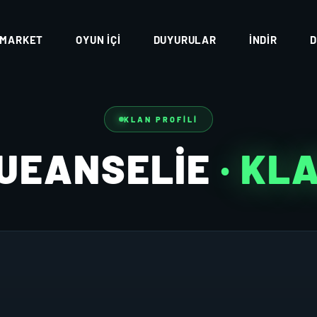
MARKET
OYUN İÇI
DUYURULAR
İNDIR
D
KLAN PROFILI
UEANSELIE
· KL