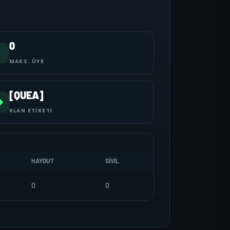
0
MAKS. ÜYE
[QUEA]
KLAN ETIKETI
HAYDUT
SIVIL
0
0