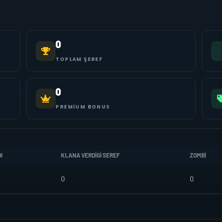
0
TOPLAM ŞEREF
0
PREMIUM BONUS
I
KLANA VERDIGI SEREF
ZOMBI
0
0