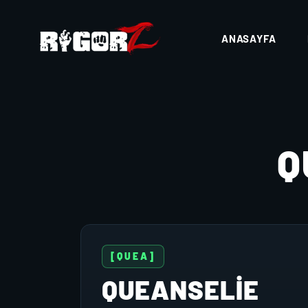
ANASAYFA
Q
[QUEA]
QUEANSELIE