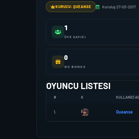
Kuruluş 27-03-2017
KURUCU: QUEANSE
1
ÜYE SAYISI
0
GC BONUS
OYUNCU LISTESI
#
K
KULLANICI AD
1.
Queanse