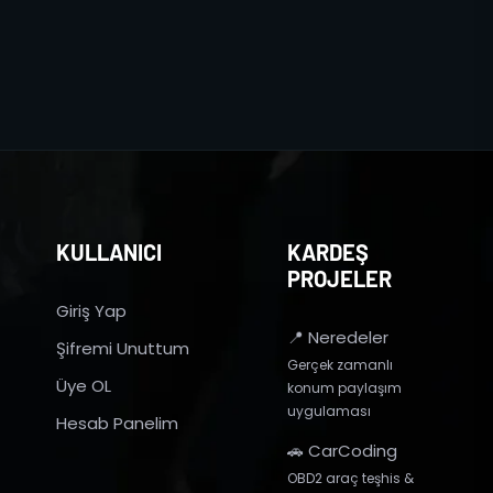
KULLANICI
KARDEŞ
PROJELER
Giriş Yap
📍 Neredeler
Şifremi Unuttum
Gerçek zamanlı
Üye OL
konum paylaşım
uygulaması
Hesab Panelim
🚗 CarCoding
OBD2 araç teşhis &