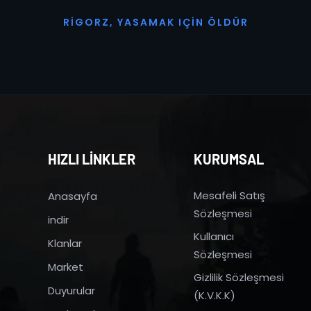
R
I
G
O
R
Z
,
Y
A
S
A
M
A
K
I
Ç
I
N
Ö
L
D
Ü
R
HIZLI LİNKLER
KURUMSAL
Mesafeli Satış
Anasayfa
Sözleşmesi
indir
Kullanıcı
Klanlar
Sözleşmesi
Market
Gizlilik Sözleşmesi
Duyurular
(K.V.K.K)