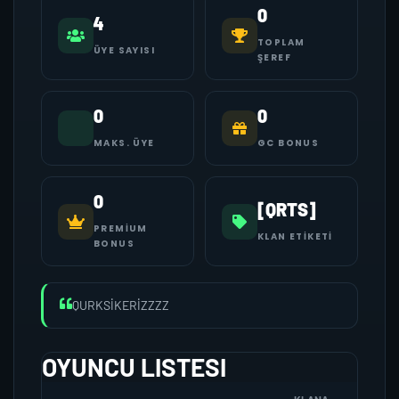
0
4
TOPLAM
ÜYE SAYISI
ŞEREF
0
0
MAKS. ÜYE
GC BONUS
0
[QRTS]
PREMIUM
KLAN ETIKETI
BONUS
QURKSİKERİZZZZ
OYUNCU LISTESI