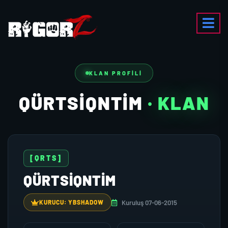
KLAN PROFILI
QÜRTSİQNTİM
· KLAN
[QRTS]
QÜRTSİQNTİM
Kuruluş 07-06-2015
KURUCU: YBSHADOW