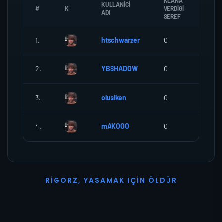
KLANA
KULLANICI
#
K
VERDIGI
ZOMB
ADI
SEREF
1.
htschwarzer
0
0
2.
YBSHADOW
0
0
3.
olusiken
0
0
4.
mAKOOO
0
0
R
I
G
O
R
Z
,
Y
A
S
A
M
A
K
I
Ç
I
N
Ö
L
D
Ü
R