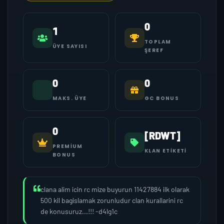
0
1
TOPLAM
ÜYE SAYISI
ŞEREF
0
0
MAKS. ÜYE
GC BONUS
0
[RDWT]
PREMIUM
KLAN ETIKETI
BONUS
clana alim icin rc mize buyurun 11427884 ilk olarak
500 kil bagislamak zorunludur clan kurallarini rc
de konusuruz...!!! -d4lg1c