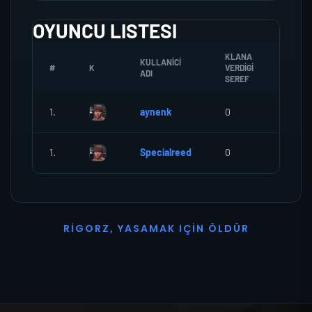
OYUNCU LISTESI
KLANA
KULLANICI
#
K
VERDIGI
ZOMBI
ADI
SEREF
1.
aynenk
0
0
1.
Specialreed
0
0
R
I
G
O
R
Z
,
Y
A
S
A
M
A
K
I
Ç
I
N
Ö
L
D
Ü
R