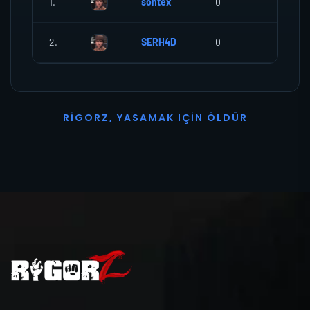
1.
sontex
0
0
2.
SERH4D
0
0
R
I
G
O
R
Z
,
Y
A
S
A
M
A
K
I
Ç
I
N
Ö
L
D
Ü
R