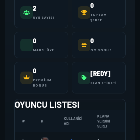
0
2
TOPLAM
ÜYE SAYISI
ŞEREF
0
0
MAKS. ÜYE
GC BONUS
0
[REDY]
PREMIUM
KLAN ETIKETI
BONUS
OYUNCU LISTESI
KLANA
KULLANICI
#
K
VERDIGI
ZOMBI
ADI
SEREF