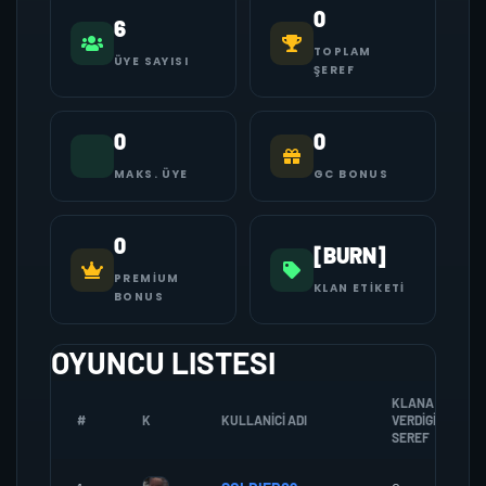
0
6
TOPLAM
ÜYE SAYISI
ŞEREF
0
0
MAKS. ÜYE
GC BONUS
0
[BURN]
PREMIUM
KLAN ETIKETI
BONUS
OYUNCU LISTESI
KLANA
#
K
KULLANICI ADI
VERDIGI
SEREF