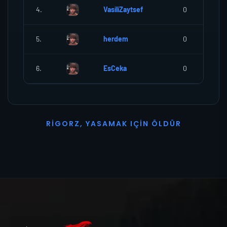
4.
VasiliZaytsef
0
5.
herdem
0
6.
EsCeka
0
R
I
G
O
R
Z
,
Y
A
S
A
M
A
K
I
Ç
I
N
Ö
L
D
Ü
R