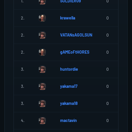
1.
SOLDIER09
0
2.
krawella
0
2.
VATANsAGOLSUN
0
2.
gAMEoFtHORES
0
3.
huntordie
0
3.
yakama17
0
3.
yakama18
0
4.
mactavin
0