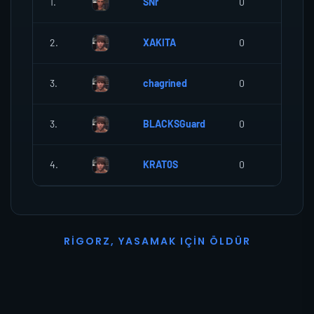
1.
SNr
0
0
2.
XAKITA
0
0
3.
chagrined
0
0
3.
BLACKSGuard
0
0
4.
KRAT0S
0
0
R
I
G
O
R
Z
,
Y
A
S
A
M
A
K
I
Ç
I
N
Ö
L
D
Ü
R