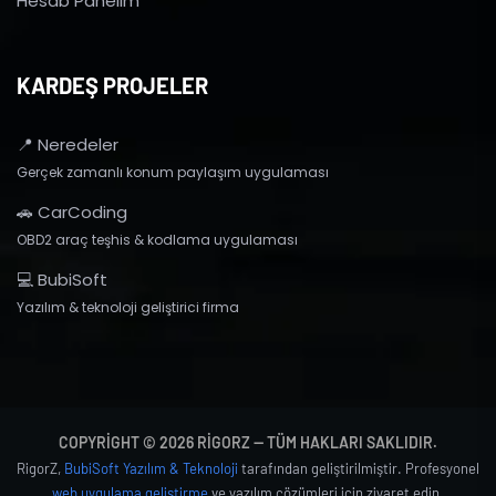
Hesab Panelim
KARDEŞ PROJELER
📍 Neredeler
Gerçek zamanlı konum paylaşım uygulaması
🚗 CarCoding
OBD2 araç teşhis & kodlama uygulaması
💻 BubiSoft
Yazılım & teknoloji geliştirici firma
COPYRIGHT © 2026 RIGORZ — TÜM HAKLARI SAKLIDIR.
RigorZ,
BubiSoft Yazılım & Teknoloji
tarafından geliştirilmiştir. Profesyonel
web uygulama geliştirme
ve yazılım çözümleri için ziyaret edin.