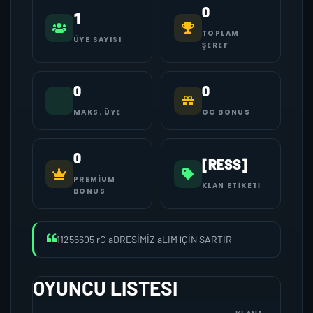
0
1
TOPLAM
ÜYE SAYISI
ŞEREF
0
0
MAKS. ÜYE
GC BONUS
0
[RESS]
PREMIUM
KLAN ETIKETI
BONUS
11256605 rC aDRESİMİZ aLIM iÇİN SARTIR
OYUNCU LISTESI