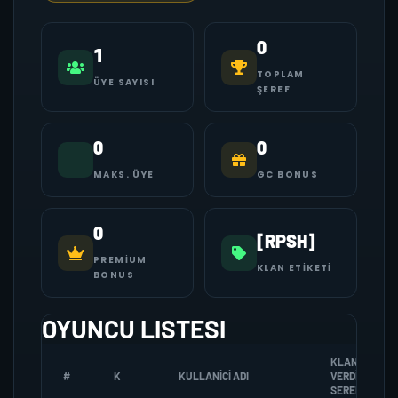
0
1
TOPLAM
ÜYE SAYISI
ŞEREF
0
0
MAKS. ÜYE
GC BONUS
0
[RPSH]
PREMIUM
KLAN ETIKETI
BONUS
OYUNCU LISTESI
KLANA
#
K
KULLANICI ADI
VERDIGI
SEREF