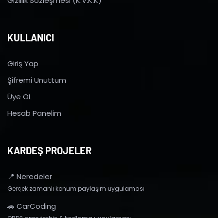
Gizlilik Sözleşmesi (K.V.K.K)
KULLANICI
Giriş Yap
Şifremi Unuttum
Üye OL
Hesab Panelim
KARDEŞ PROJELER
📍 Neredeler
Gerçek zamanlı konum paylaşım uygulaması
🚗 CarCoding