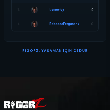
1.
trcrowley
0
1.
RebeccaFergusonx
0
R
I
G
O
R
Z
,
Y
A
S
A
M
A
K
I
Ç
I
N
Ö
L
D
Ü
R