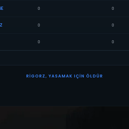
SE
0
0
Z
0
0
0
0
R
I
G
O
R
Z
,
Y
A
S
A
M
A
K
I
Ç
I
N
Ö
L
D
Ü
R