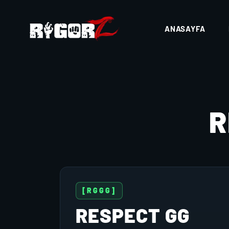
ANASAYFA
R
[RGGG]
RESPECT GG