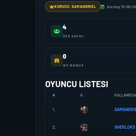
Kuruluş 15-06-20
KURUCU: SAMANDRIEL
4
ÜYE SAYISI
0
GC BONUS
OYUNCU LISTESI
#
K
KULLANICI A
1.
SAMANDRI
2.
SHERLOKS