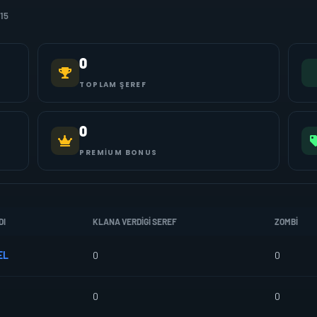
15
0
TOPLAM ŞEREF
0
PREMIUM BONUS
DI
KLANA VERDIGI SEREF
ZOMBI
EL
0
0
0
0