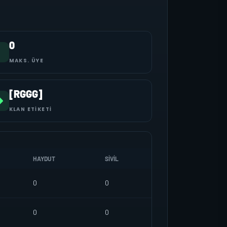
0
MAKS. ÜYE
[RGGG]
KLAN ETIKETI
HAYDUT
SIVIL
0
0
0
0