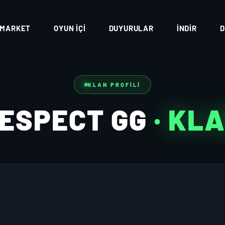
MARKET
OYUN İÇI
DUYURULAR
İNDIR
D
KLAN PROFILI
ESPECT GG
· KL