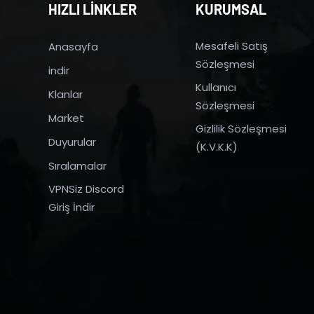
HIZLI LİNKLER
KURUMSAL
Mesafeli Satış
Anasayfa
Sözleşmesi
indir
Kullanıcı
Klanlar
Sözleşmesi
Market
Gizlilik Sözleşmesi
Duyurular
(K.V.K.K)
Sıralamalar
VPNSiz Discord
Giriş İndir