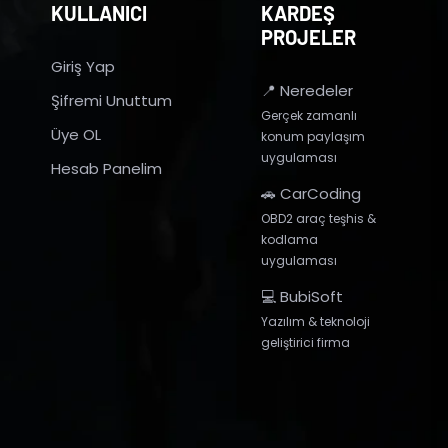
KULLANICI
KARDEŞ
PROJELER
Giriş Yap
📍 Neredeler
Şifremi Unuttum
Gerçek zamanlı
Üye OL
konum paylaşım
uygulaması
Hesab Panelim
🚗 CarCoding
OBD2 araç teşhis &
kodlama
uygulaması
💻 BubiSoft
Yazılım & teknoloji
geliştirici firma