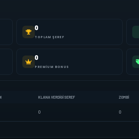
0
TOPLAM ŞEREF
0
PREMIUM BONUS
I
KLANA VERDIGI SEREF
ZOMBI
0
0