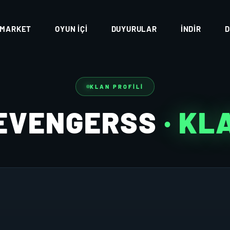
MARKET
OYUN İÇI
DUYURULAR
İNDIR
D
KLAN PROFILI
EVENGERSS
· KL