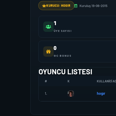
Kuruluş 19-06-2015
KURUCU: HOGIR
1
ÜYE SAYISI
0
GC BONUS
OYUNCU LISTESI
#
K
KULLANICI AD
1.
hogır