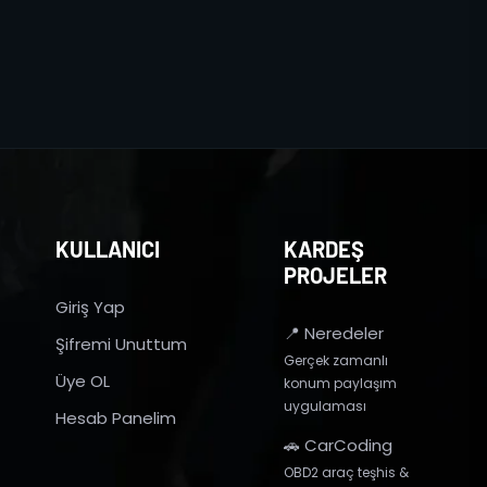
KULLANICI
KARDEŞ
PROJELER
Giriş Yap
📍 Neredeler
Şifremi Unuttum
Gerçek zamanlı
Üye OL
konum paylaşım
uygulaması
Hesab Panelim
🚗 CarCoding
OBD2 araç teşhis &