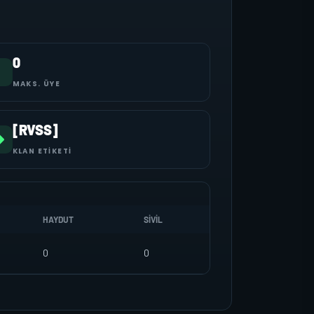
0
MAKS. ÜYE
[RVSS]
KLAN ETIKETI
HAYDUT
SIVIL
0
0