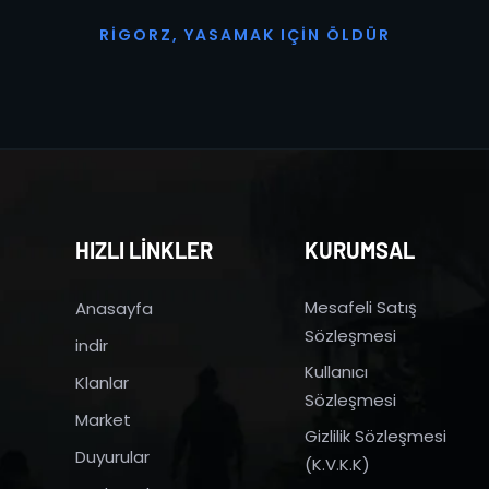
R
I
G
O
R
Z
,
Y
A
S
A
M
A
K
I
Ç
I
N
Ö
L
D
Ü
R
HIZLI LİNKLER
KURUMSAL
Mesafeli Satış
Anasayfa
Sözleşmesi
indir
Kullanıcı
Klanlar
Sözleşmesi
Market
Gizlilik Sözleşmesi
Duyurular
(K.V.K.K)