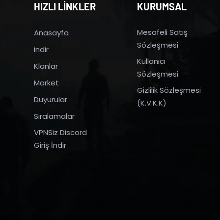
HIZLI LİNKLER
KURUMSAL
Mesafeli Satış
Anasayfa
Sözleşmesi
indir
Kullanıcı
Klanlar
Sözleşmesi
Market
Gizlilik Sözleşmesi
Duyurular
(K.V.K.K)
Sıralamalar
VPNSiz Discord
Giriş İndir