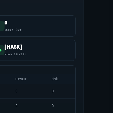
0
MAKS. ÜYE
[MASK]
KLAN ETIKETI
HAYDUT
SIVIL
0
0
0
0