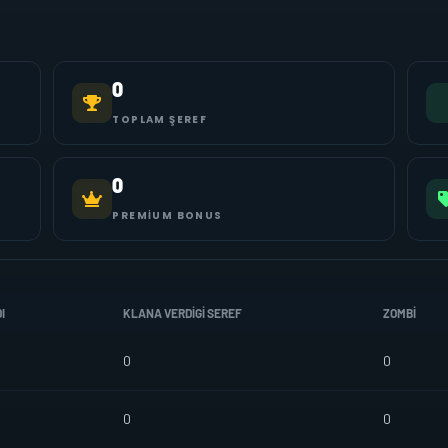
0
TOPLAM ŞEREF
0
PREMIUM BONUS
I
KLANA VERDIGI SEREF
ZOMBI
0
0
0
0