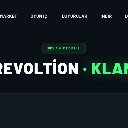
MARKET
OYUN İÇI
DUYURULAR
İNDIR
D
KLAN PROFILI
REVOLTİON
· KLA