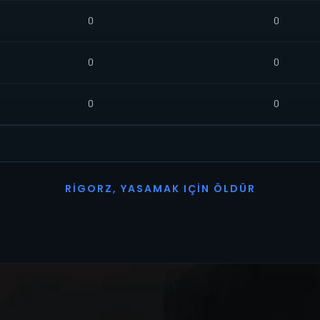
0
0
0
0
0
0
R
I
G
O
R
Z
,
Y
A
S
A
M
A
K
I
Ç
I
N
Ö
L
D
Ü
R