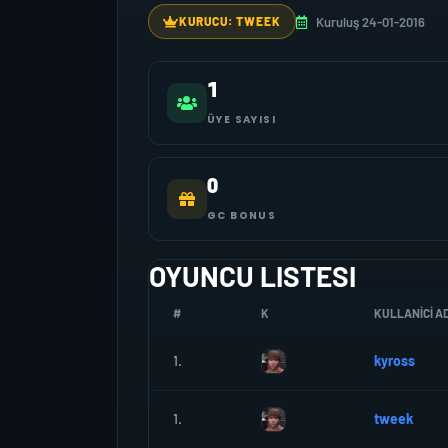
Kuruluş 24-01-2016
KURUCU: TWEEK
1
ÜYE SAYISI
0
GC BONUS
OYUNCU LISTESI
#
K
KULLANICI AD
1.
kyross
1.
tweek