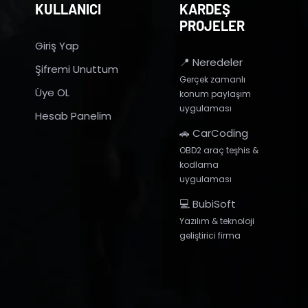
KULLANICI
KARDEŞ
PROJELER
Giriş Yap
📍 Neredeler
Şifremi Unuttum
Gerçek zamanlı
Üye OL
konum paylaşım
uygulaması
Hesab Panelim
🚗 CarCoding
OBD2 araç teşhis &
kodlama
uygulaması
💻 BubiSoft
Yazılım & teknoloji
geliştirici firma