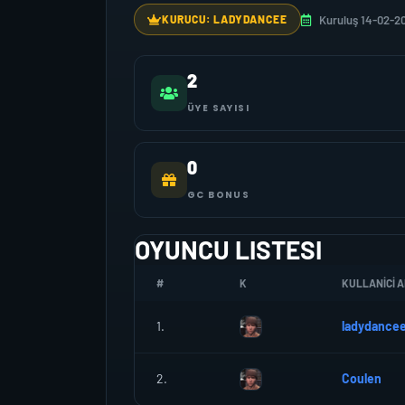
Kuruluş 14-02-2
KURUCU: LADYDANCEE
2
ÜYE SAYISI
0
GC BONUS
OYUNCU LISTESI
#
K
KULLANICI A
1.
ladydance
2.
Coulen