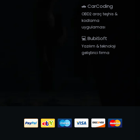
🚗 CarCoding
OBD2 araç teşhis &
kodlama
uygulaması
💻 BubiSoft
Yazılım & teknoloji
geliştirici firma