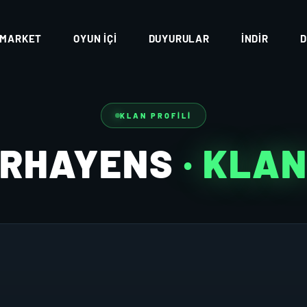
MARKET
OYUN İÇI
DUYURULAR
İNDIR
D
KLAN PROFILI
RHAYENS
· KLA