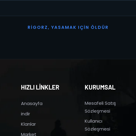
R
I
G
O
R
Z
,
Y
A
S
A
M
A
K
I
Ç
I
N
Ö
L
D
Ü
R
HIZLI LİNKLER
KURUMSAL
Mesafeli Satış
Anasayfa
Sözleşmesi
indir
Kullanıcı
Klanlar
Sözleşmesi
Market