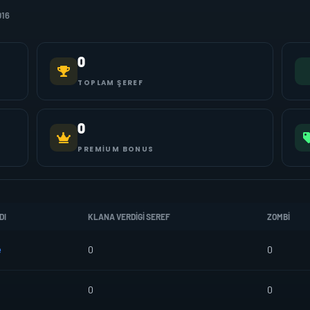
016
0
TOPLAM ŞEREF
0
PREMIUM BONUS
DI
KLANA VERDIGI SEREF
ZOMBI
e
0
0
0
0