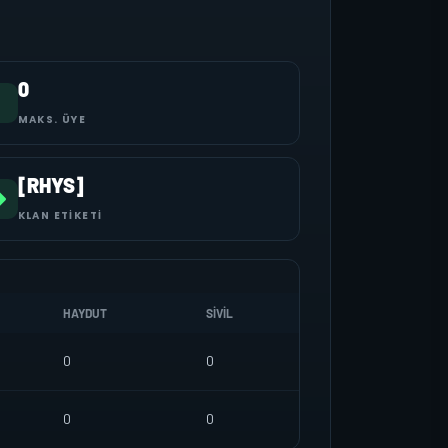
0
MAKS. ÜYE
[RHYS]
KLAN ETIKETI
HAYDUT
SIVIL
0
0
0
0