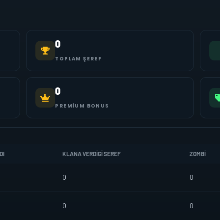
0
TOPLAM ŞEREF
0
PREMIUM BONUS
DI
KLANA VERDIGI SEREF
ZOMBI
0
0
0
0