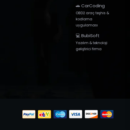
🚗 CarCoding
OBD2 araç teşhis &
kodlama
uygulaması
💻 BubiSoft
Yazılım & teknoloji
geliştirici firma