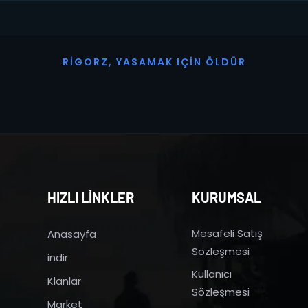
R
I
G
O
R
Z
,
Y
A
S
A
M
A
K
I
Ç
I
N
Ö
L
D
Ü
R
HIZLI LİNKLER
KURUMSAL
Mesafeli Satış
Anasayfa
Sözleşmesi
indir
Kullanıcı
Klanlar
Sözleşmesi
Market