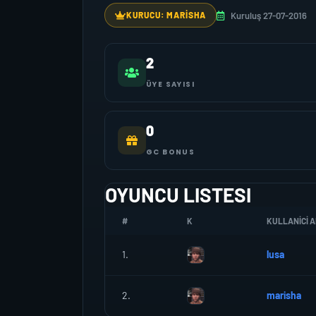
Kuruluş 27-07-2016
KURUCU: MARISHA
2
ÜYE SAYISI
0
GC BONUS
OYUNCU LISTESI
#
K
KULLANICI A
1.
lusa
2.
marisha