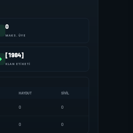
0
MAKS. ÜYE
[1984]
KLAN ETIKETI
HAYDUT
SIVIL
0
0
0
0