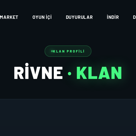
MARKET
OYUN İÇI
DUYURULAR
İNDIR
D
KLAN PROFILI
RIVNE
· KLAN