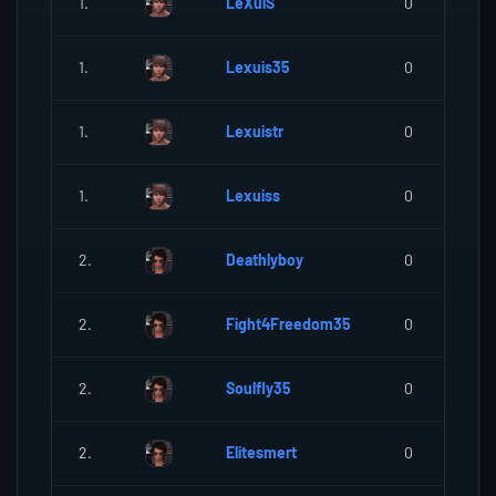
1.
LeXuiS
0
1.
Lexuis35
0
1.
Lexuistr
0
1.
Lexuiss
0
2.
Deathlyboy
0
2.
Fight4Freedom35
0
2.
Soulfly35
0
2.
Elitesmert
0