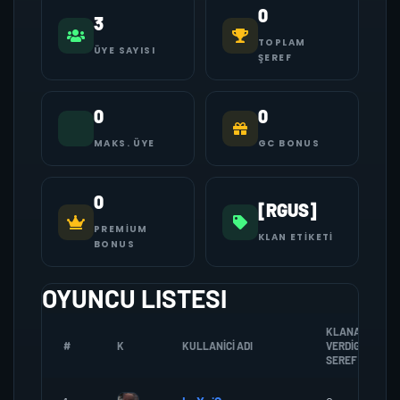
0
3
TOPLAM
ÜYE SAYISI
ŞEREF
0
0
MAKS. ÜYE
GC BONUS
0
[RGUS]
PREMIUM
KLAN ETIKETI
BONUS
OYUNCU LISTESI
KLANA
#
K
KULLANICI ADI
VERDIGI
SEREF