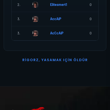
2.
Elitesmert1
0
3.
AccAiP
0
3.
AcCcAiP
0
R
I
G
O
R
Z
,
Y
A
S
A
M
A
K
I
Ç
I
N
Ö
L
D
Ü
R