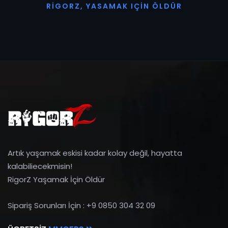
R
I
G
O
R
Z
,
Y
A
S
A
M
A
K
I
Ç
I
N
Ö
L
D
Ü
R
Artık yaşamak eskisi kadar kolay değil, hayatta
kalabiliecekmisin!
RigorZ Yaşamak İçin Öldür
Sipariş Sorunları İçin : +9 0850 304 32 09