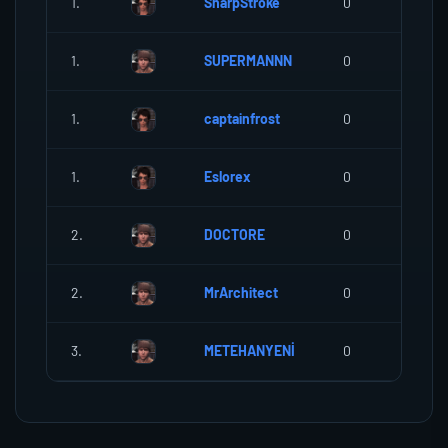
1.
SharpStroke
0
0
1.
SUPERMANNN
0
0
1.
captainfrost
0
0
1.
Eslorex
0
0
2.
DOCTORE
0
0
2.
MrArchitect
0
0
3.
METEHANYENİ
0
0