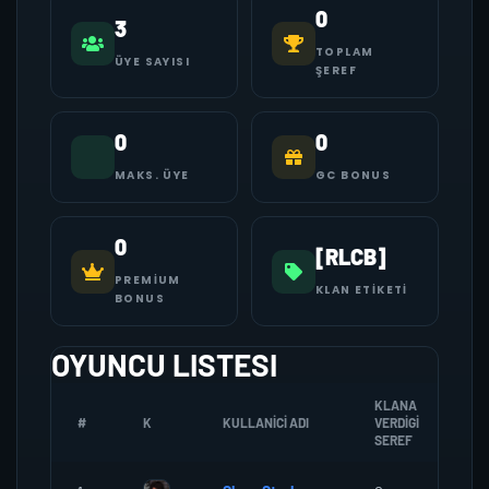
0
3
TOPLAM
ÜYE SAYISI
ŞEREF
0
0
MAKS. ÜYE
GC BONUS
0
[RLCB]
PREMIUM
KLAN ETIKETI
BONUS
OYUNCU LISTESI
KLANA
#
K
KULLANICI ADI
VERDIGI
ZO
SEREF