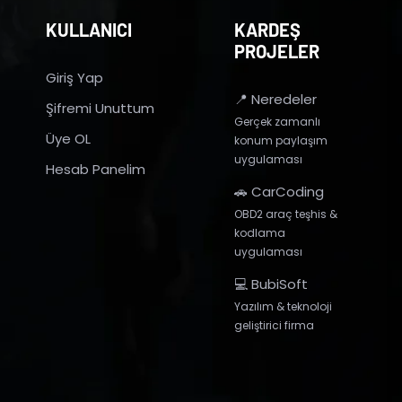
KULLANICI
KARDEŞ
PROJELER
Giriş Yap
📍 Neredeler
Şifremi Unuttum
Gerçek zamanlı
Üye OL
konum paylaşım
uygulaması
Hesab Panelim
🚗 CarCoding
OBD2 araç teşhis &
kodlama
uygulaması
💻 BubiSoft
Yazılım & teknoloji
geliştirici firma