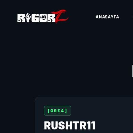
ANASAYFA
[GGEA]
RUSHTR11