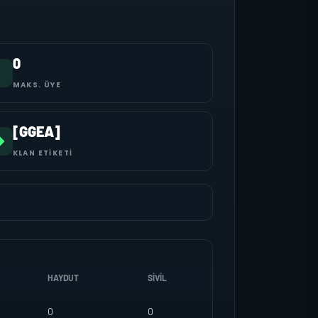
0
MAKS. ÜYE
[GGEA]
KLAN ETIKETI
HAYDUT
SIVIL
0
0