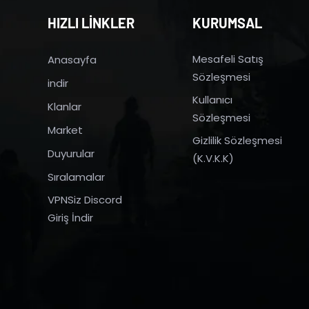
HIZLI LİNKLER
KURUMSAL
Mesafeli Satış
Anasayfa
Sözleşmesi
indir
Kullanıcı
Klanlar
Sözleşmesi
Market
Gizlilik Sözleşmesi
Duyurular
(K.V.K.K)
Sıralamalar
VPNSiz Discord
Giriş İndir