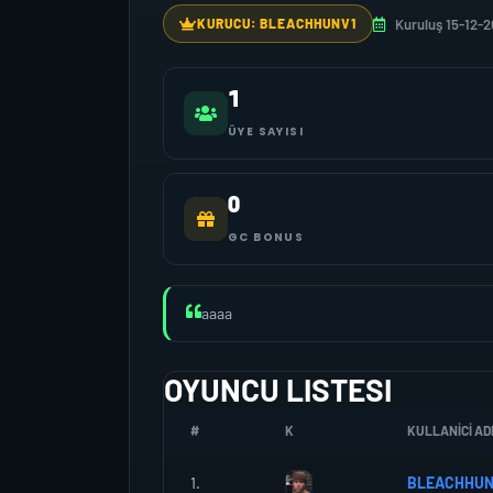
Kuruluş 15-12-2
KURUCU: BLEACHHUNV1
1
ÜYE SAYISI
0
GC BONUS
aaaa
OYUNCU LISTESI
#
K
KULLANICI AD
1.
BLEACHHUN