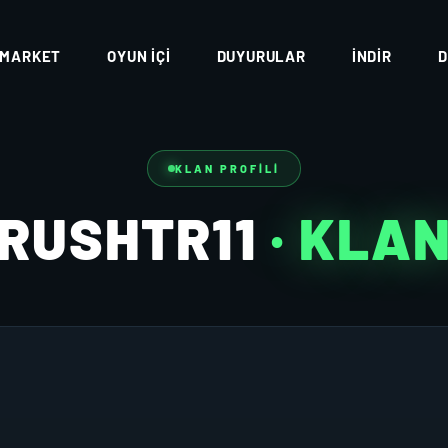
MARKET
OYUN İÇI
DUYURULAR
İNDIR
D
KLAN PROFILI
RUSHTR11
· KLA