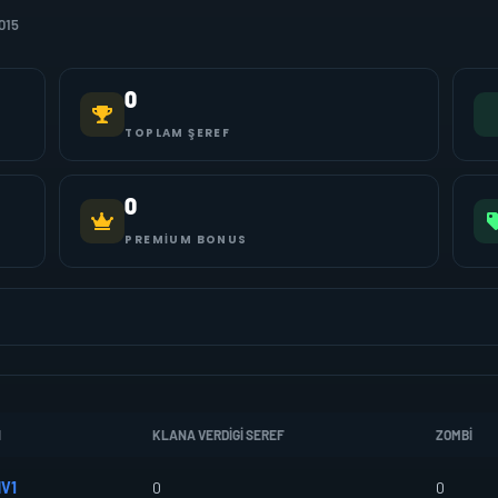
015
0
TOPLAM ŞEREF
0
PREMIUM BONUS
I
KLANA VERDIGI SEREF
ZOMBI
V1
0
0