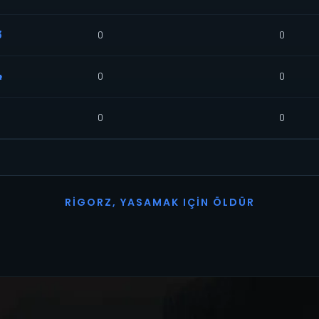
3
0
0
4
0
0
0
0
R
I
G
O
R
Z
,
Y
A
S
A
M
A
K
I
Ç
I
N
Ö
L
D
Ü
R