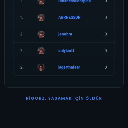
1.
DarknessScorpion
0
1.
AGRRESSOR
0
2.
jenebra
0
2.
onlyloot1
0
2.
lagerthafear
0
R
I
G
O
R
Z
,
Y
A
S
A
M
A
K
I
Ç
I
N
Ö
L
D
Ü
R