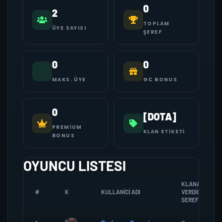
0
2
TOPLAM
ÜYE SAYISI
ŞEREF
0
0
MAKS. ÜYE
GC BONUS
0
[DOTA]
PREMIUM
KLAN ETIKETI
BONUS
OYUNCU LISTESI
KLANA
#
K
KULLANICI ADI
VERDIGI
SEREF