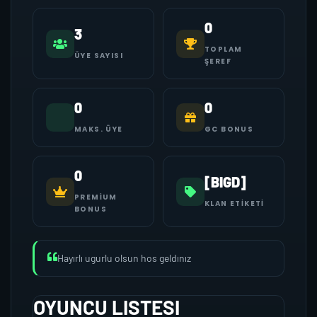
0
3
TOPLAM
ÜYE SAYISI
ŞEREF
0
0
MAKS. ÜYE
GC BONUS
0
[BIGD]
PREMIUM
KLAN ETIKETI
BONUS
Hayırlı ugurlu olsun hos geldınız
OYUNCU LISTESI