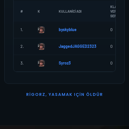
KLANA
#
K
KULLANICI ADI
VERDIGI
SEREF
1.
byskyblue
0
2.
JaggedJAGGED2323
0
3.
Syroz3
0
R
I
G
O
R
Z
,
Y
A
S
A
M
A
K
I
Ç
I
N
Ö
L
D
Ü
R