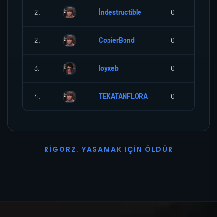
2.
İndestructible
0
2.
CopierBond
0
3.
loyxeb
0
4.
TEKATANFLORA
0
R
I
G
O
R
Z
,
Y
A
S
A
M
A
K
I
Ç
I
N
Ö
L
D
Ü
R