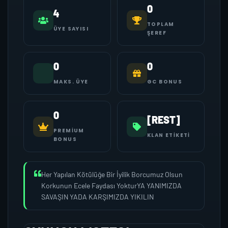
0
4
TOPLAM
ÜYE SAYISI
ŞEREF
0
0
MAKS. ÜYE
GC BONUS
0
[REST]
PREMIUM
KLAN ETIKETI
BONUS
Her Yapılan Kötülüğe Bir İyilik Borcumuz Olsun
Korkunun Ecele Faydası YokturYA YANIMIZDA
SAVAŞIN YADA KARŞIMIZDA YIKILIN