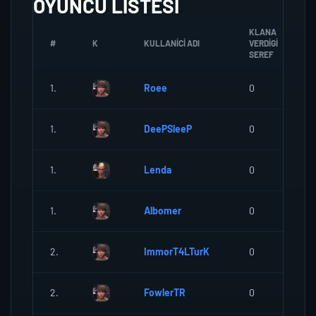
OYUNCU LISTESI
KLANA
#
K
KULLANICI ADI
VERDIGI
SEREF
1.
Roee
0
1.
DeePSleeP
0
1.
Lenda
0
1.
Albomer
0
2.
ImmorT4LTurK
0
2.
FowlerTR
0