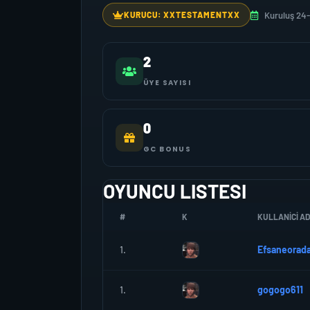
Kuruluş 24-
KURUCU: XXTESTAMENTXX
2
ÜYE SAYISI
0
GC BONUS
OYUNCU LISTESI
#
K
KULLANICI AD
1.
Efsaneorad
1.
gogogo611