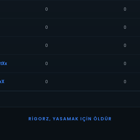
0
0
0
0
0
0
ntXx
0
0
sxX
0
0
R
I
G
O
R
Z
,
Y
A
S
A
M
A
K
I
Ç
I
N
Ö
L
D
Ü
R