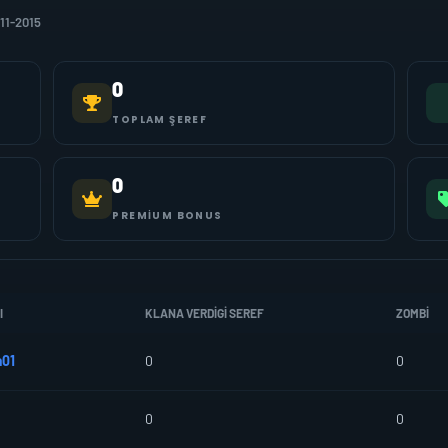
11-2015
0
TOPLAM ŞEREF
0
PREMIUM BONUS
I
KLANA VERDIGI SEREF
ZOMBI
a01
0
0
0
0