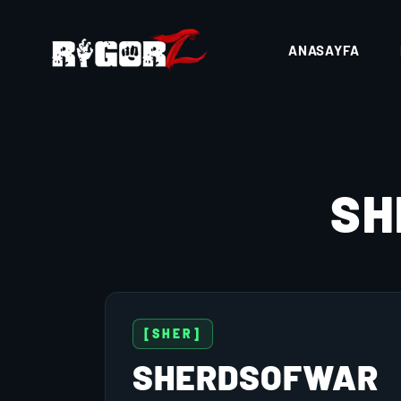
ANASAYFA
SH
[SHER]
SHERDSOFWAR