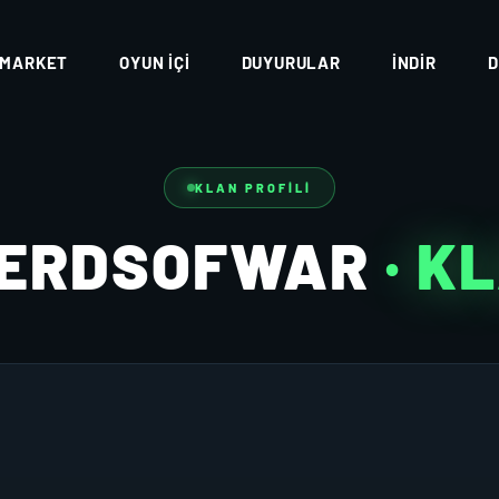
MARKET
OYUN İÇI
DUYURULAR
İNDIR
D
KLAN PROFILI
ERDSOFWAR
· K