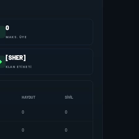
0
MAKS. ÜYE
[SHER]
KLAN ETIKETI
HAYDUT
SIVIL
0
0
0
0