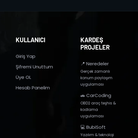
KULLANICI
KARDEŞ
PROJELER
Giriş Yap
📍 Neredeler
Şifremi Unuttum
Gerçek zamanlı
Üye OL
konum paylaşım
uygulaması
Hesab Panelim
🚗 CarCoding
OBD2 araç teşhis &
kodlama
uygulaması
💻 BubiSoft
Yazılım & teknoloji