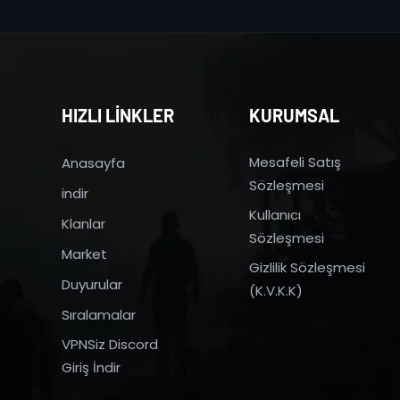
HIZLI LİNKLER
KURUMSAL
Mesafeli Satış
Anasayfa
Sözleşmesi
indir
Kullanıcı
Klanlar
Sözleşmesi
Market
Gizlilik Sözleşmesi
Duyurular
(K.V.K.K)
Sıralamalar
VPNSiz Discord
Giriş İndir