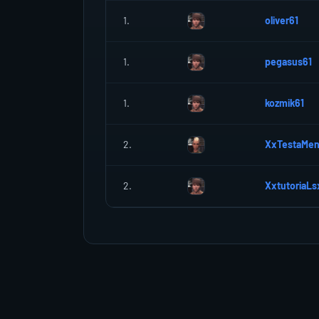
1.
oliver61
1.
pegasus61
1.
kozmik61
2.
XxTestaMe
2.
XxtutoriaL