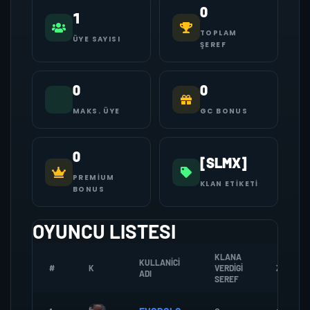
0
1
TOPLAM
ÜYE SAYISI
ŞEREF
0
0
MAKS. ÜYE
GC BONUS
0
[SLMX]
PREMIUM
KLAN ETIKETI
BONUS
OYUNCU LISTESI
KLANA
KULLANICI
#
K
VERDIGI
ZOMBI
ADI
SEREF