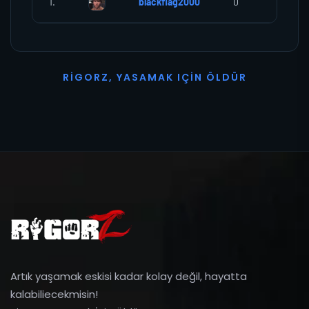
1.
blackflag2000
0
0
R
I
G
O
R
Z
,
Y
A
S
A
M
A
K
I
Ç
I
N
Ö
L
D
Ü
R
Artık yaşamak eskisi kadar kolay değil, hayatta
kalabiliecekmisin!