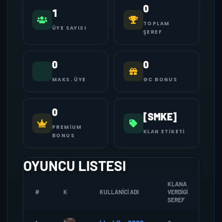
0
1
TOPLAM
ÜYE SAYISI
ŞEREF
0
0
MAKS. ÜYE
GC BONUS
0
[SMKE]
PREMIUM
KLAN ETIKETI
BONUS
OYUNCU LISTESI
KLANA
#
K
KULLANICI ADI
VERDIGI
ZOM
SEREF