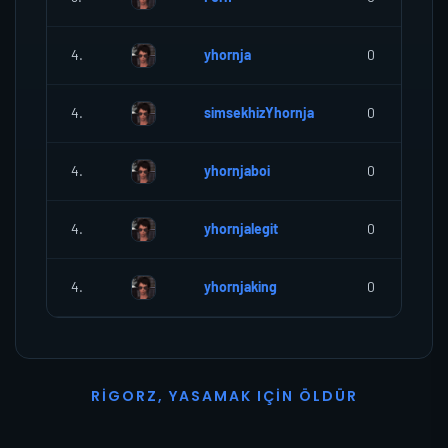
4.
yhornja
0
4.
simsekhizYhornja
0
4.
yhornjaboi
0
4.
yhornjalegit
0
4.
yhornjaking
0
R
I
G
O
R
Z
,
Y
A
S
A
M
A
K
I
Ç
I
N
Ö
L
D
Ü
R