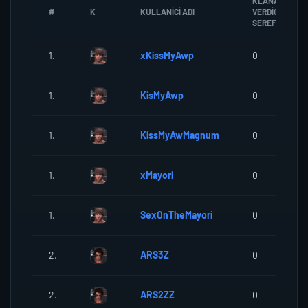
KLANA
#
K
KULLANICI ADI
VERDIGI
SEREF
1.
xKissMyAwp
0
1.
KisMyAwp
0
1.
KissMyAwMagnum
0
1.
xMayori
0
1.
SexOnTheMayori
0
2.
ARS3Z
0
2.
ARS2ZZ
0