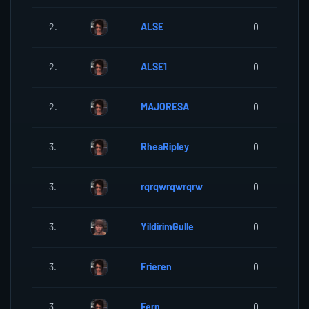
2.
ALSE
0
2.
ALSE1
0
2.
MAJORESA
0
3.
RheaRipley
0
3.
rqrqwrqwrqrw
0
3.
YildirimGulle
0
3.
Frieren
0
3.
Fern
0