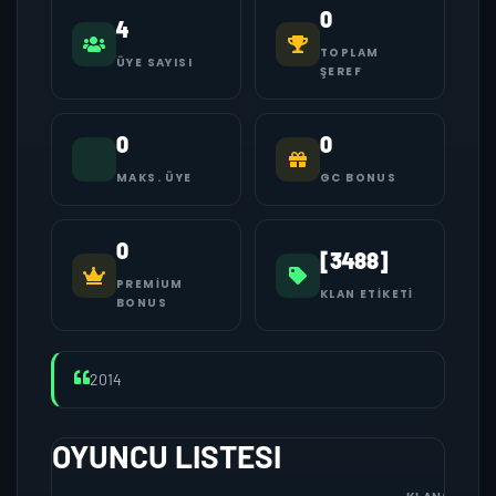
0
4
TOPLAM
ÜYE SAYISI
ŞEREF
0
0
MAKS. ÜYE
GC BONUS
0
[3488]
PREMIUM
KLAN ETIKETI
BONUS
2014
OYUNCU LISTESI