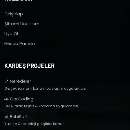
Giriş Yap
Şifremi Unuttum
Üye OL
Hesab Panelim
KARDEŞ PROJELER
📍 Neredeler
Gerçek zamanlı konum paylaşım uygulaması
🚗 CarCoding
OBD2 araç teşhis & kodlama uygulaması
💻 BubiSoft
Yazılım & teknoloji geliştirici firma