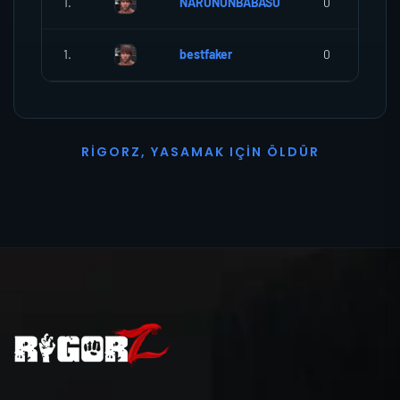
1.
NARUNUNBABASU
0
1.
bestfaker
0
R
I
G
O
R
Z
,
Y
A
S
A
M
A
K
I
Ç
I
N
Ö
L
D
Ü
R