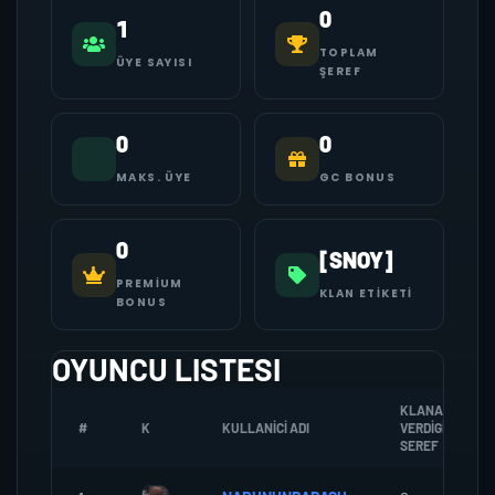
0
1
TOPLAM
ÜYE SAYISI
ŞEREF
0
0
MAKS. ÜYE
GC BONUS
0
[SNOY]
PREMIUM
KLAN ETIKETI
BONUS
OYUNCU LISTESI
KLANA
#
K
KULLANICI ADI
VERDIGI
SEREF